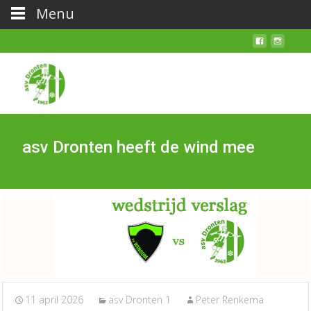
Menu
asv Dronten heeft de wind mee
11 april 2026
asv Dronten 1
Peter Renkema