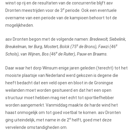
winst op rij en de resultaten van de concurrentie blijft asv
e
Dronten meestrijden voor de 3
periode. Ook een eventuele
overname van een periode van de kampioen behoort tot de
mogelijkheden.
asv Dronten begon met de volgende namen:
Bredewolt, Siebelink,
e
e
Breukelman, ter Burg, Mostert, Bolck (75
de Brons), Fawzi (46
e
Schols), van Wijnen, Bos (46
de Ruiter), Pauw en Braams.
Daar waar het dorp Winsum enige jaren geleden (terecht) tot het
mooiste plaatsje van Nederland werd gekozen is degene die
heeft bedacht dat een veld open en bloot in de Groningse
weilanden moet worden gesitueerd en dat het een open
structuur moet hebben mag niet echt tot sportliefhebber
worden aangemerkt. Vanmiddag maakte de harde wind het
haast onmogelijk om tot goed voetbal te komen. asv Dronten
e
ging uiteindelijk, met name in de 2
helft, goed met deze
vervelende omstandigheden om.