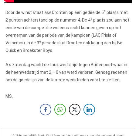
e
Door de winst staat asv Dronten op een gedeelde 5
plaats met
e
2 punten achterstand op de nummer 4. De 4
plaats zou aan het
einde van de competitie weleens recht kunnen geven op het
overnemen van de periode van de kampioen (LAC Frisia of
e
Velocitas). In de 3
periode sluit Dronten ook keurig aan bij Be
Quick en Broekster Boys.
A.s zaterdag wacht de thuiswedstrijd tegen Buitenpost waar in
de heenwedstrijd met 2 – 0 van werd verloren. Genoeg redenen
om de goede lijn van de laatste wedstrijden voort te zetten.
MS.
←
WINnen blijft het SUMmum
Vrijwilliger van de maand april
→