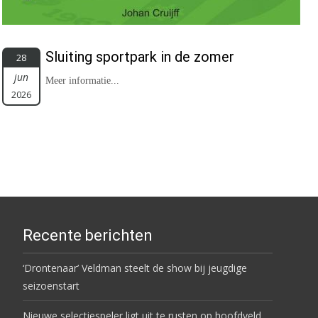
Sluiting sportpark in de zomer
28
jun
Meer informatie...
2026
Recente berichten
‘Drontenaar’ Veldman steelt de show bij jeugdige
seizoenstart
Nieuwe selectiespeler ligt uit te rusten op hoofdveld…