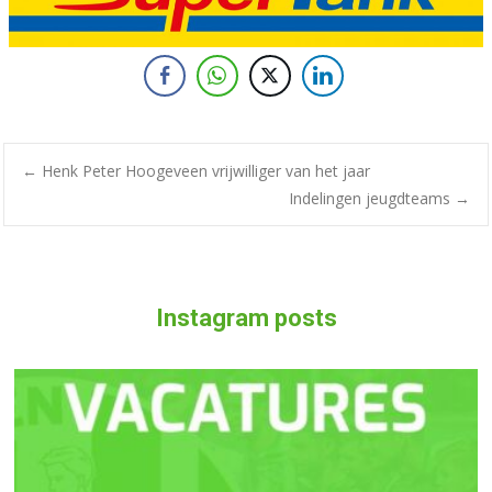
Bericht
←
Henk Peter Hoogeveen vrijwilliger van het jaar
Indelingen jeugdteams
→
navigatie
Instagram posts