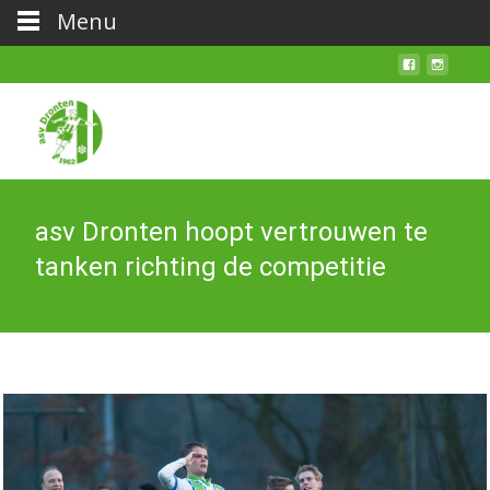
Menu
asv Dronten hoopt vertrouwen te
tanken richting de competitie