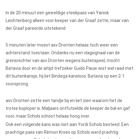
In de 20 minuut een geweldige steekpass van Yanick
Leichtenberg alleen voor keeper van der Graaf zette, maar van
der Graaf pareerde uitstekend.
5 minuten later moest asv Dronten helaas toch weer een
achterstand toestaan. Ondanks nu een vlagsignaal van de
grensrechter van asv Dronten wegens buitenspeel, mocht
Batavia door en de altijd trefzeker Guido Pauw wist wel raad met
dit buitenkansje, hij liet Bindega kansloos. Batavia op een 2-1
voorsprong.
asv Dronten zette een tandje bij en liet zien waarom het de
trotse koploper is. Maljaars ontfutselde de keeper de bal en gaf
voor, maar Schols schoot helaas hoog over.
Ook een volgende kans was niet aan Yordi Schols besteed. Een
prachtige pass van Rèmon Kroes op Schols werd prachtig