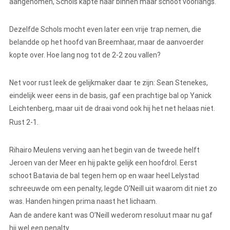
aangenomen, Schols kapte naar binnen maar schoot voorlangs.
Dezelfde Schols mocht even later een vrije trap nemen, die
belandde op het hoofd van Breemhaar, maar de aanvoerder
kopte over. Hoe lang nog tot de 2-2 zou vallen?
Net voor rust leek de gelijkmaker daar te zijn: Sean Stenekes,
eindelijk weer eens in de basis, gaf een prachtige bal op Yanick
Leichtenberg, maar uit de draai vond ook hij het net helaas niet.
Rust 2-1.
Rihairo Meulens verving aan het begin van de tweede helft
Jeroen van der Meer en hij pakte gelijk een hoofdrol. Eerst
schoot Batavia de bal tegen hem op en waar heel Lelystad
schreeuwde om een penalty, legde O’Neill uit waarom dit niet zo
was. Handen hingen prima naast het lichaam.
Aan de andere kant was O’Neill wederom resoluut maar nu gaf
hij wel een penalty.