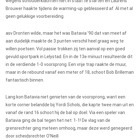
wegens schouderklachten niet in staat te starten en Laurens
Brouwer haakte tijdens de warming-up geblesseerd af. Al met al
geen gelukkige voorbereiding.
asv Dronten wilde, maar het was Batavia ’90 dat van meet af
aan duidelijk maakte de 3 punten verschil heel graag weg te
willen poetsen. Vol passie trokken zij ten aanval op een goed
gevuld sportpark in Lelystad. En in de 13e minuut resulteerde dit
in de verdiende 1-0 voorsprong. Een vrije trap raakte de muur,
maar in de rebound vanaf een meter of 18, schoot Bob Brilleman
fantastisch binnen.
Lang kon Batavia niet genieten van de voorsprong, want een
korte corner belandde bij Yordi Schols, die kapte twee man uit en
vanaf de rand 16 schoot hij de bal op doel. Via een speler van
Batavia ging de bal tegen het net: 1-1! De vlag van de
grensrechter ging meteen omhoog, maar deze werd genegeerd
door scheidsrechter O’Neill.