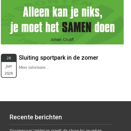
Sluiting sportpark in de zomer
28
jun
Meer informatie...
2026
Recente berichten
‘Drontenaar’ Veldman steelt de show bij jeugdige