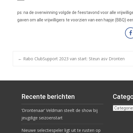
ps: na de overwinning volgde de feestavond voor alle vrijwilli
gaven om alle vrijwilligers te voorzien van een hapje (BBQ) ee
←
Rabo ClubSupport 2023 van start: Steun asv Dronten
Recente berichten
Catego
‘Drontenaar’ Veldman steelt de show bij
jeugdige seizoenstart
Nieuwe selectiespeler ligt uit te rusten op