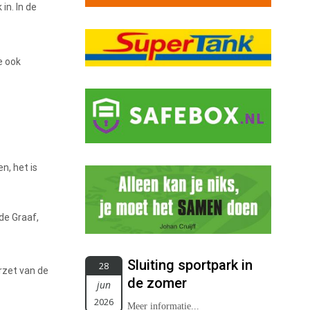
in. In de
e ook
n, het is
de Graaf,
Sluiting sportpark in
28
rzet van de
de zomer
jun
2026
Meer informatie...