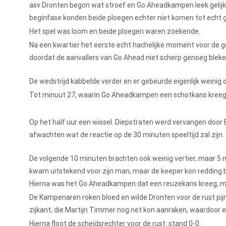
asv Dronten begon wat stroef en Go Aheadkampen leek gelijk h
beginfase konden beide ploegen echter niet komen tot echt 
Het spel was loom en beide ploegen waren zoekende.
Na een kwartier het eerste echt hachelijke moment voor de 
doordat de aanvallers van Go Ahead niet scherp genoeg blek
De wedstrijd kabbelde verder en er gebeurde eigenlijk weinig
Tot minuut 27, waarin Go Aheadkampen een schotkans kreeg en
Op het half uur een wissel. Diepstraten werd vervangen door 
afwachten wat de reactie op de 30 minuten speeltijd zal zijn.
De volgende 10 minuten brachten ook weinig vertier, maar 5 
kwam uitstekend voor zijn man, maar de keeper kon redding b
Hierna was het Go Aheadkampen dat een reuzekans kreeg, maa
De Kampenaren roken bloed en wilde Dronten voor de rust pijn
zijkant, die Martijn Timmer nog net kon aanraken, waardoor
Hierna floot de scheidsrechter voor de rust. stand 0-0.