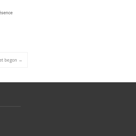
résence
het begon
→