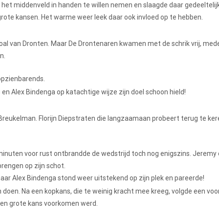
et middenveld in handen te willen nemen en slaagde daar gedeeltelijk 
grote kansen. Het warme weer leek daar ook invloed op te hebben.
goal van Dronten. Maar De Drontenaren kwamen met de schrik vrij, med
en.
 opzienbarends.
 Alex Bindenga op katachtige wijze zijn doel schoon hield!
Breukelman. Florijn Diepstraten die langzaamaan probeert terug te kere
minuten voor rust ontbrandde de wedstrijd toch nog enigszins. Jeremy 
rengen op zijn schot.
r Alex Bindenga stond weer uitstekend op zijn plek en pareerde!
 doen. Na een kopkans, die te weinig kracht mee kreeg, volgde een voo
 een grote kans voorkomen werd.