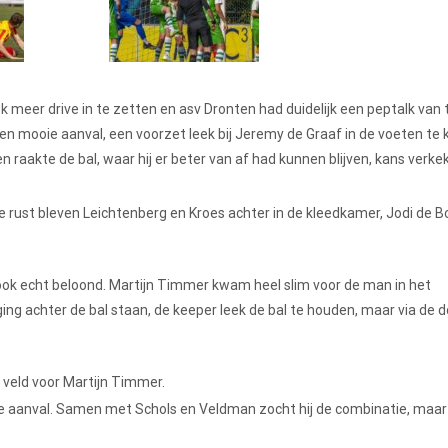
 meer drive in te zetten en asv Dronten had duidelijk een peptalk van 
n mooie aanval, een voorzet leek bij Jeremy de Graaf in de voeten te
aakte de bal, waar hij er beter van af had kunnen blijven, kans verke
e rust bleven Leichtenberg en Kroes achter in de kleedkamer, Jodi de B
 ook echt beloond. Martijn Timmer kwam heel slim voor de man in het
ing achter de bal staan, de keeper leek de bal te houden, maar via de
t veld voor Martijn Timmer.
ooie aanval. Samen met Schols en Veldman zocht hij de combinatie, maar