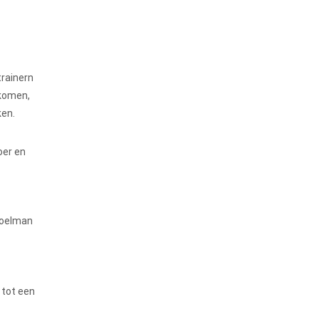
trainern
 komen,
ken.
oer en
 doelman
 tot een