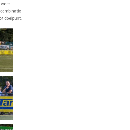
g weer
amcombinatie
ot doelpunt.