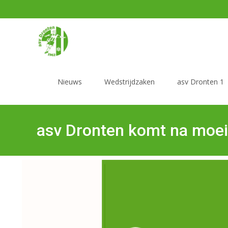
Nieuws
Wedstrijdzaken
asv Dronten 1
asv Dronten komt na moeiz