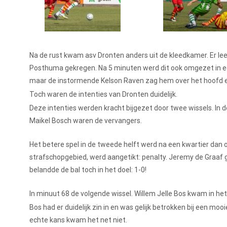
Na de rust kwam asv Dronten anders uit de kleedkamer. Er leek
Posthuma gekregen. Na 5 minuten werd dit ook omgezet in ee
maar de instormende Kelson Raven zag hem over het hoofd en r
Toch waren de intenties van Dronten duidelijk.
Deze intenties werden kracht bijgezet door twee wissels. In d
Maikel Bosch waren de vervangers.
Het betere spel in de tweede helft werd na een kwartier dan
strafschopgebied, werd aangetikt: penalty. Jeremy de Graaf g
belandde de bal toch in het doel: 1-0!
In minuut 68 de volgende wissel. Willem Jelle Bos kwam in he
Bos had er duidelijk zin in en was gelijk betrokken bij een m
echte kans kwam het net niet.