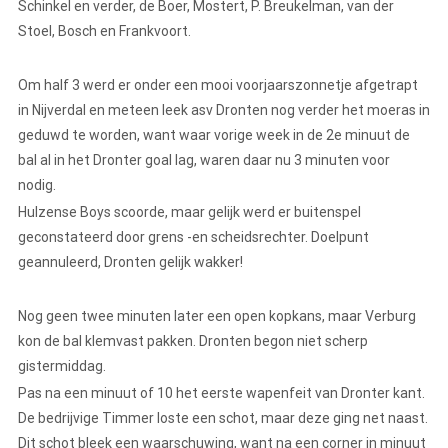
Schinkel en verder, de Boer, Mostert, P. Breukelman, van der
Stoel, Bosch en Frankvoort.
Om half 3 werd er onder een mooi voorjaarszonnetje afgetrapt
in Nijverdal en meteen leek asv Dronten nog verder het moeras in
geduwd te worden, want waar vorige week in de 2e minuut de
bal al in het Dronter goal lag, waren daar nu 3 minuten voor
nodig.
Hulzense Boys scoorde, maar gelijk werd er buitenspel
geconstateerd door grens -en scheidsrechter. Doelpunt
geannuleerd, Dronten gelijk wakker!
Nog geen twee minuten later een open kopkans, maar Verburg
kon de bal klemvast pakken. Dronten begon niet scherp
gistermiddag.
Pas na een minuut of 10 het eerste wapenfeit van Dronter kant.
De bedrijvige Timmer loste een schot, maar deze ging net naast.
Dit schot bleek een waarschuwing, want na een corner in minuut