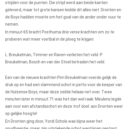
strijden voor de punten. Die strijd werd aan beide kanten
geleverd, maar tot grote kansen leidde dit alles niet. Dronten en
de Boys hadden moeite om het goal van de ander onder vuur te
nemen.
In minuut 65 bracht Posthuma drie verse krachten om zo te
proberen wat meer voetbal in de ploeg te krijgen.
L. Breukelman, Timmer en Raven verlieten het veld. P
Breukelman, Bosch en van der Stoel betraden het veld.
Een van de nieuwe krachten Pim Breukelman voerde gelijk de
druk op en had een vlammend schot in petto voor de keeper van
de Hulzense Boys, maar deze zeilde helaas net over. Twee
minuten later in minuut 71 was het dan wel raak: Meulens legde
aan voor een afstandsschot en deze trof doel: asv Dronten weer
op gelijke hoogte!
En Dronten ging door, Yordi Schols was bijna weer het
goudhaantje, maar zijn uitstekende schot werd knap gestopt