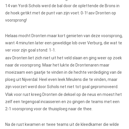
14 van Yordi Schols werd de bal door de oplettende de Brons in
de hoek getikt met de punt van zijn voet: 0-1! asv Dronten op
voorsprong!
Helaas mocht Dronten maar kort genieten van deze voorsprong,
want 4 minuten later een geweldige lob over Verburg, die wat te
ver voor zijn goal stond: 1-1.
asv Dronten liet zich niet uit het veld slaan en ging weer op zoek
naar de voorsprong. Maar het lukte de Drontenaren maar
moeizaam een gaatje te vinden in de hechte verdediging van de
ploeg uit Nijverdal. Heel even leek Meulens die te vinden, maar
zijn voorzet werd door Schols net niet tot goal gepromoveerd.
Vlak voor rust kreeg Dronten de deksel op de neus en moest het
zelf een tegengoal incasseren en zo gingen de teams met een
2-1 voorsprong voor de thuisploeg naar de thee.
Na de rust kwamen er twee teams uit de kleedkamer die wilde