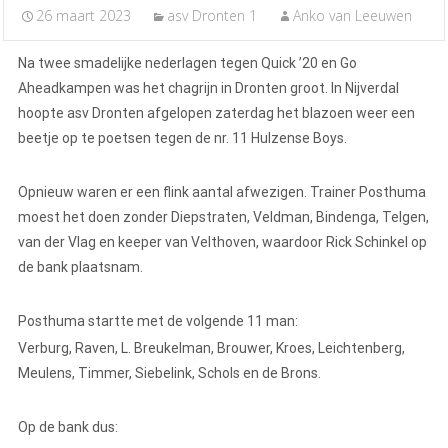
26 maart 2023
asv Dronten 1
Anko van Leeuwen
Na twee smadelijke nederlagen tegen Quick ’20 en Go
Aheadkampen was het chagrijn in Dronten groot. In Nijverdal
hoopte asv Dronten afgelopen zaterdag het blazoen weer een
beetje op te poetsen tegen de nr. 11 Hulzense Boys.
Opnieuw waren er een flink aantal afwezigen. Trainer Posthuma
moest het doen zonder Diepstraten, Veldman, Bindenga, Telgen,
van der Vlag en keeper van Velthoven, waardoor Rick Schinkel op
de bank plaatsnam.
Posthuma startte met de volgende 11 man:
Verburg, Raven, L. Breukelman, Brouwer, Kroes, Leichtenberg,
Meulens, Timmer, Siebelink, Schols en de Brons.
Op de bank dus: