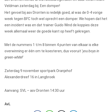
Veldman zaterdag bij. Een domper!
Het gevoel bij asv Dronten is redelijk goed, al was de 0-4 vorige
week tegen BFC toch wel oprecht een domper. We hopen dat het
een incident was en dat trainer Guido Wind de koppies deze
week allemaal weer de goede kant op heeft gekregen.
Met de nummers 1 t/m 8 binnen 4 punten van elkaar is elke
overwinning er één om te koesteren, dus vooruit ‘
you boys in
green-white
!’
Zaterdag 9 november sportpark Oranjehof
Alexanderdreef 16 in Langbroek
Aanvang: SVL – asv Dronten 14:30 uur
AvL