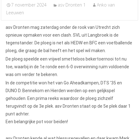
7 november 2024
asv Dronten 1
Anko van
Leeuwen
asv Dronten mag zaterdag onder de rook van Utrecht zich
opnieuw opmaken voor een clash. SVL uit Langbroek is de
tegenstander. De ploeg is net als HEDW en BFC een voetballende
ploeg, die graag de bal heeft en het spel wil maken.
De ploeg speelde een vrijwel smetteloos bekertoernooi tot nu
toe, waarbij in de 1e ronde een 6-0 overwinning ruim voldoende
was om verder te bekeren.
In de competitie won het van Go Aheadkampen, DTS ’35 en
DUNO D. Bennekom en Hierden werden op een gelijkspel
gehouden. Een prima reeks waardoor de ploeg zichzelf
terugvindt op de 3e plek. asv Dronten staat op de 5e plek daar 1
punt achter.
Een belangrijke pot voor beiden!
asv Dronten kende al wat blessuregevallen en daar kwam Mark