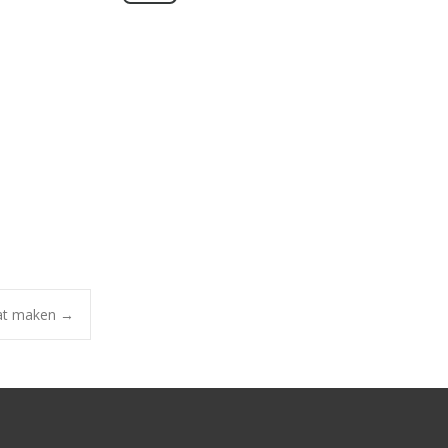
nat maken
→