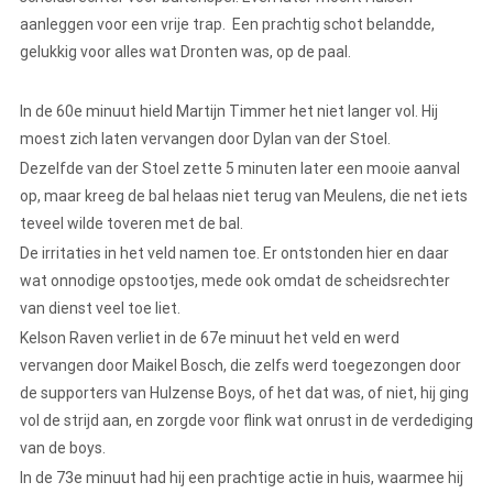
aanleggen voor een vrije trap. Een prachtig schot belandde,
gelukkig voor alles wat Dronten was, op de paal.
In de 60e minuut hield Martijn Timmer het niet langer vol. Hij
moest zich laten vervangen door Dylan van der Stoel.
Dezelfde van der Stoel zette 5 minuten later een mooie aanval
op, maar kreeg de bal helaas niet terug van Meulens, die net iets
teveel wilde toveren met de bal.
De irritaties in het veld namen toe. Er ontstonden hier en daar
wat onnodige opstootjes, mede ook omdat de scheidsrechter
van dienst veel toe liet.
Kelson Raven verliet in de 67e minuut het veld en werd
vervangen door Maikel Bosch, die zelfs werd toegezongen door
de supporters van Hulzense Boys, of het dat was, of niet, hij ging
vol de strijd aan, en zorgde voor flink wat onrust in de verdediging
van de boys.
In de 73e minuut had hij een prachtige actie in huis, waarmee hij