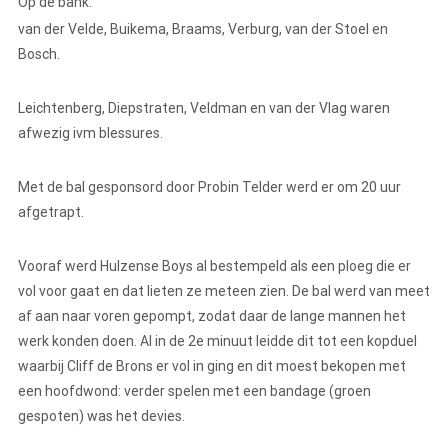
Op de bank:
van der Velde, Buikema, Braams, Verburg, van der Stoel en
Bosch.
Leichtenberg, Diepstraten, Veldman en van der Vlag waren
afwezig ivm blessures.
Met de bal gesponsord door Probin Telder werd er om 20 uur
afgetrapt.
Vooraf werd Hulzense Boys al bestempeld als een ploeg die er
vol voor gaat en dat lieten ze meteen zien. De bal werd van meet
af aan naar voren gepompt, zodat daar de lange mannen het
werk konden doen. Al in de 2e minuut leidde dit tot een kopduel
waarbij Cliff de Brons er vol in ging en dit moest bekopen met
een hoofdwond: verder spelen met een bandage (groen
gespoten) was het devies.