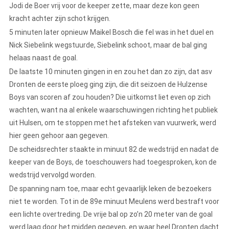
Jodi de Boer vrij voor de keeper zette, maar deze kon geen
kracht achter zijn schot krijgen.
5 minuten later opnieuw Maikel Bosch die fel was in het duel en
Nick Siebelink wegstuurde, Siebelink schoot, maar de bal ging
helaas naast de goal.
De laatste 10 minuten gingen in en zou het dan zo zijn, dat asv
Dronten de eerste ploeg ging zijn, die dit seizoen de Hulzense
Boys van scoren af zou houden? Die uitkomst liet even op zich
wachten, want na al enkele waarschuwingen richting het publiek
uit Hulsen, om te stoppen met het afsteken van vuurwerk, werd
hier geen gehoor aan gegeven.
De scheidsrechter staakte in minuut 82 de wedstrijd en nadat de
keeper van de Boys, de toeschouwers had toegesproken, kon de
wedstrijd vervolgd worden.
De spanning nam toe, maar echt gevaarlijk leken de bezoekers
niet te worden. Tot in de 89e minuut Meulens werd bestraft voor
een lichte overtreding. De vrije bal op zo’n 20 meter van de goal
werd laag door het midden gegeven, en waar heel Dronten dacht