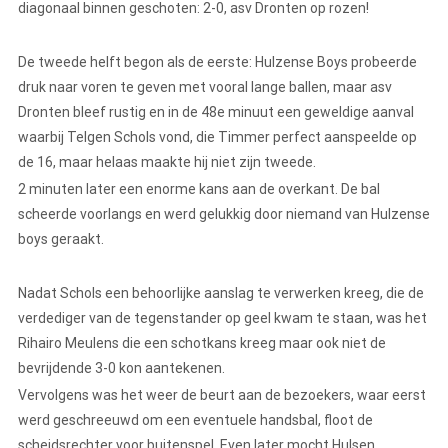
diagonaal binnen geschoten: 2-0, asv Dronten op rozen!
De tweede helft begon als de eerste: Hulzense Boys probeerde
druk naar voren te geven met vooral lange ballen, maar asv
Dronten bleef rustig en in de 48e minuut een geweldige aanval
waarbij Telgen Schols vond, die Timmer perfect aanspeelde op
de 16, maar helaas maakte hij niet zijn tweede.
2 minuten later een enorme kans aan de overkant. De bal
scheerde voorlangs en werd gelukkig door niemand van Hulzense
boys geraakt.
Nadat Schols een behoorlijke aanslag te verwerken kreeg, die de
verdediger van de tegenstander op geel kwam te staan, was het
Rihairo Meulens die een schotkans kreeg maar ook niet de
bevrijdende 3-0 kon aantekenen.
Vervolgens was het weer de beurt aan de bezoekers, waar eerst
werd geschreeuwd om een eventuele handsbal, floot de
scheidsrechter voor buitenspel. Even later mocht Hulsen