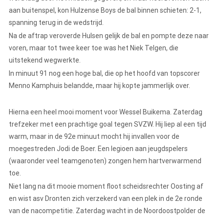
aan buitenspel, kon Hulzense Boys de bal binnen schieten: 2-1,
spanning terug in de wedstrijd.
Na de aftrap veroverde Hulsen gelijk de bal en pompte deze naar
voren, maar tot twee keer toe was het Niek Telgen, die
uitstekend wegwerkte.
In minuut 91 nog een hoge bal, die op het hoofd van topscorer
Menno Kamphuis belandde, maar hij kopte jammerlijk over.
Hierna een heel mooi moment voor Wessel Buikema. Zaterdag
trefzeker met een prachtige goal tegen SVZW. Hij liep al een tijd
warm, maar in de 92e minuut mocht hij invallen voor de
moegestreden Jodi de Boer. Een legioen aan jeugdspelers
(waaronder veel teamgenoten) zongen hem hartverwarmend
toe.
Niet lang na dit mooie moment floot scheidsrechter Oosting af
en wist asv Dronten zich verzekerd van een plek in de 2e ronde
van de nacompetitie. Zaterdag wacht in de Noordoostpolder de