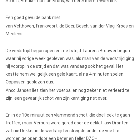
Schols, Breukelman, de Brons, van der Stoel en Woertink.
Een goed gevulde bank met:
van Velthoven, Frankvoort, de Boer, Bosch, van der Vlag, Kroes en
Meulens.
De wedstrijd begon open en met strijd. Laurens Brouwer begon
waar hij vorige week gebleven was, als man van de wedstrijd ging
hij voorop in de strijd en dat was vandaag ook het geval. Het
kostte hem wel gelijk een gele kaart, al na 4 minuten spelen.
Oppassen geblazen dus.
Anco Jansen liet zien het voetballen nog zeker niet verleerd te
zijn, een gevaarlijk schot van zijn kant ging net over.
En in de 10e minuut een vlammend schot, die doel leek te gaan
treffen, maar Verburg werd gered door de deklat. asv Dronten
zat niet lekker in de wedstrijd en dreigde onder de voet te
worden gelopen door een beter en feller DZOH.