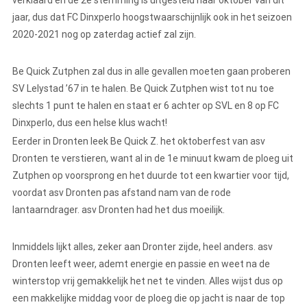
verklaard en de 2e stemming is uitgesteld naar oktober van dit
jaar, dus dat FC Dinxperlo hoogstwaarschijnlijk ook in het seizoen
2020-2021 nog op zaterdag actief zal zijn.
Be Quick Zutphen zal dus in alle gevallen moeten gaan proberen
SV Lelystad ’67 in te halen. Be Quick Zutphen wist tot nu toe
slechts 1 punt te halen en staat er 6 achter op SVL en 8 op FC
Dinxperlo, dus een helse klus wacht!
Eerder in Dronten leek Be Quick Z. het oktoberfest van asv
Dronten te verstieren, want al in de 1e minuut kwam de ploeg uit
Zutphen op voorsprong en het duurde tot een kwartier voor tijd,
voordat asv Dronten pas afstand nam van de rode
lantaarndrager. asv Dronten had het dus moeilijk.
Inmiddels lijkt alles, zeker aan Dronter zijde, heel anders. asv
Dronten leeft weer, ademt energie en passie en weet na de
winterstop vrij gemakkelijk het net te vinden. Alles wijst dus op
een makkelijke middag voor de ploeg die op jacht is naar de top