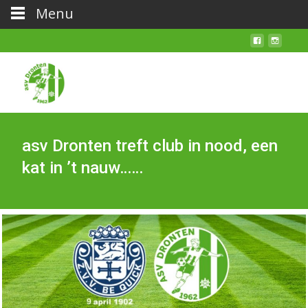
Menu
asv Dronten treft club in nood, een
kat in ’t nauw……