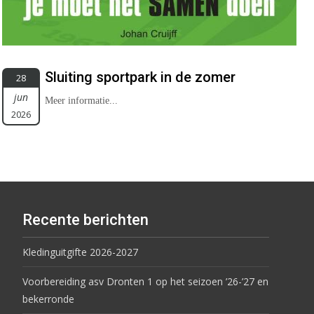
Sluiting sportpark in de zomer
28
jun
Meer informatie...
2026
Recente berichten
Kledinguitgifte 2026-2027
Voorbereiding asv Dronten 1 op het seizoen ’26-’27 en
bekerronde