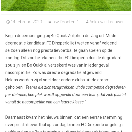
14 februari 2020
asv Dronten 1
Anko van Leeuwen
Begin december ging bij Be Quick Zutphen de vlag uit. Mede
degradatie kandidaat FC Dinxperlo liet weten vanaf volgend
seizoen alleen nog prestatievoetbal te gaan spelen op de
zondag. Dit zou betekenen, dat FC Dinxperlo dus de degradant
zou zijn, en Be Quick al verzekerd was van in ieder geval
nacompetitie. Zo was directe degradatie afgewend.
Helaas werden zij al snel door andere clubs uit de droom
geholpen. ‘
Teams die zich terugtrekken uit de competitie degraderen
per definitie, hun plek wordt opgevuld door een team, dat zich plaatst
vanuit de nacompetitie van een lagere klasse.
‘
Daarnaast kwam het nieuws binnen, dat een eerste stemming
over prestatievoetbal op zondag binnen FC Dinxperlo ongeldig is