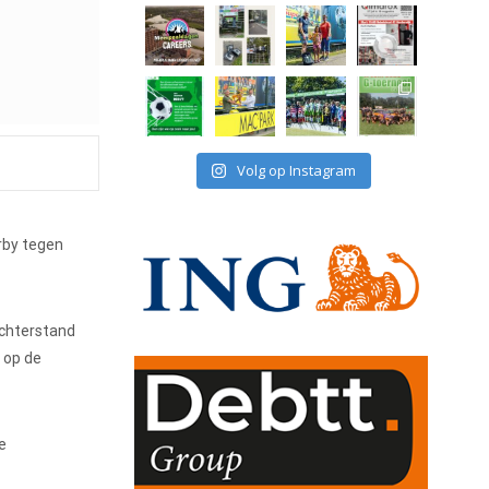
Volg op Instagram
erby tegen
achterstand
 op de
e