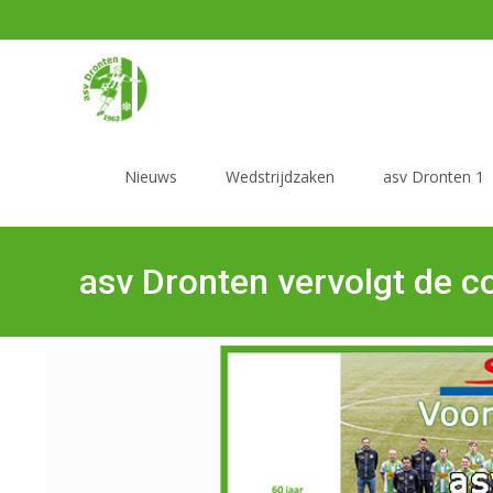
Nieuws
Wedstrijdzaken
asv Dronten 1
asv Dronten vervolgt de c