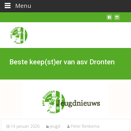
Menu
Beste keep(st)er van asv Dronten
14 januari 2026
Jeugd
Peter Renkema