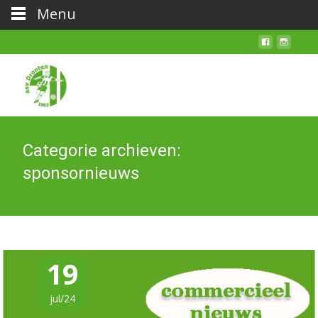
Menu
Categorie archieven:
sponsornieuws
19
jul/24