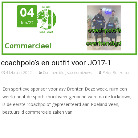
04
feb/22
coachpolo’s en outfit voor JO17-1
4 februari 2022
Commerciëel
,
sponsornieuws
Peter Renkema
Een sportieve sponsor voor asv Dronten Deze week, ruim een
week nadat de sportschool weer geopend werd na de lockdown,
is de eerste “coachpolo” gepresenteerd aan Roeland Veen,
bestuurslid commerciële zaken van
Meer lezen…