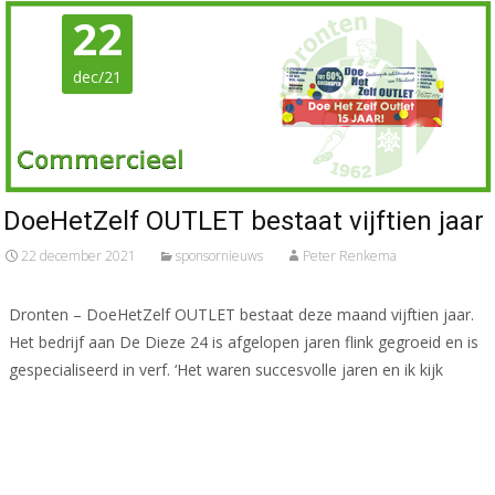
22
dec/21
DoeHetZelf OUTLET bestaat vijftien jaar
22 december 2021
sponsornieuws
Peter Renkema
Dronten – DoeHetZelf OUTLET bestaat deze maand vijftien jaar.
Het bedrijf aan De Dieze 24 is afgelopen jaren flink gegroeid en is
gespecialiseerd in verf. ‘Het waren succesvolle jaren en ik kijk
Meer lezen…