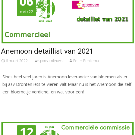
06
mrt/22
Anemoon detaillist van 2021
6 maart 2022
sponsornieuws
Peter Renkema
Sinds heel veel jaren is Anemoon leverancier van bloemen als er
bij asv Dronten iets te vieren valt Maar nu is het Anemoon die zelf
een bloemetje verdiend, en wat voor een!
Meer lezen…
12