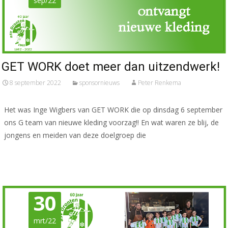
sep/22
GET WORK doet meer dan uitzendwerk!
8 september 2022
sponsornieuws
Peter Renkema
Het was Inge Wigbers van GET WORK die op dinsdag 6 september
ons G team van nieuwe kleding voorzag!! En wat waren ze blij, de
jongens en meiden van deze doelgroep die
Meer lezen…
30
mrt/22