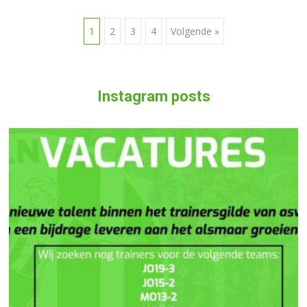
1
2
3
4
Volgende »
Berichten navigatie
Instagram posts