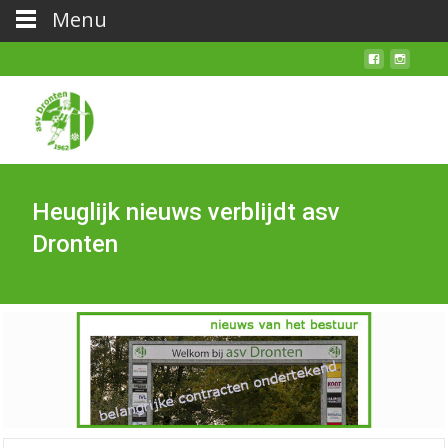
Menu
Heuglijk nieuws verblijdt asv
Dronten