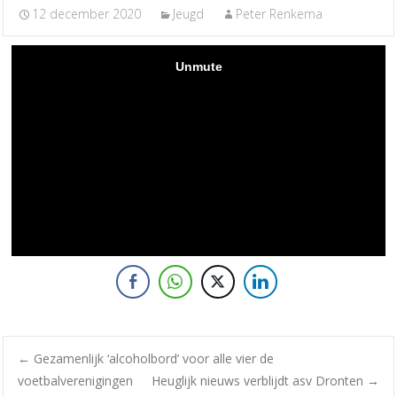
12 december 2020
Jeugd
Peter Renkema
←
Gezamenlijk ‘alcoholbord’ voor alle vier de
voetbalverenigingen
Heuglijk nieuws verblijdt asv Dronten
→