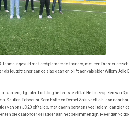
JO-teams ingevuld met gediplomeerde trainers, met een Dronter gezicht
 als jeugdtrainer aan de slag gaan en blijft aanvalsleider Willem Jelle 
om van jeugdig talent richting het eerste elftal. Het meespelen van Dy
, Soufian Tabaouni, Sem Nolte en Demel Zaki, voelt als loon naar har
ties van ons JO23 elftal op, met daarin barstens veel talent, dan ziet 
alenten die daaronder de ladder aan het beklimmen zijn. Meer dan vold