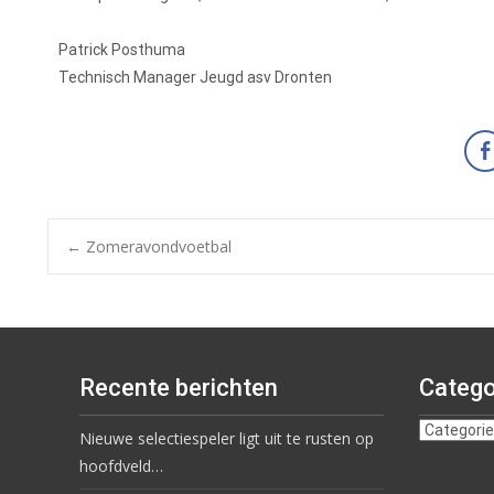
Patrick Posthuma
Technisch Manager Jeugd asv Dronten
←
Zomeravondvoetbal
Recente berichten
Catego
Nieuwe selectiespeler ligt uit te rusten op
hoofdveld…