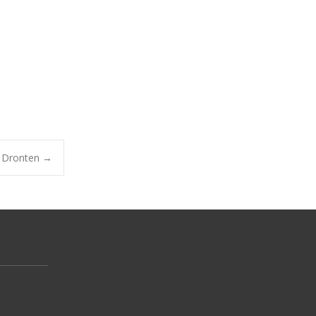
v Dronten
→