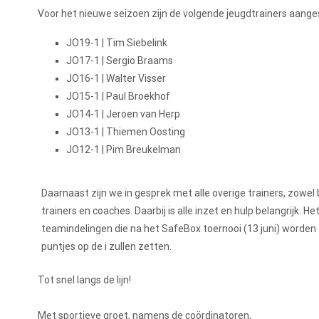
Voor het nieuwe seizoen zijn de volgende jeugdtrainers aangest
JO19-1 | Tim Siebelink
JO17-1 | Sergio Braams
JO16-1 | Walter Visser
JO15-1 | Paul Broekhof
JO14-1 | Jeroen van Herp
JO13-1 | Thiemen Oosting
JO12-1 | Pim Breukelman
Daarnaast zijn we in gesprek met alle overige trainers, zowel 
trainers en coaches. Daarbij is alle inzet en hulp belangrijk.
teamindelingen die na het SafeBox toernooi (13 juni) worden
puntjes op de i zullen zetten.
Tot snel langs de lijn!
Met sportieve groet, namens de coördinatoren,