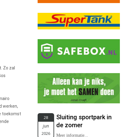
. Zo zal
Bos
mairo
d werken,
de toekomst
Sluiting sportpark in
28
oende
de zomer
jun
2026
Meer informatie...