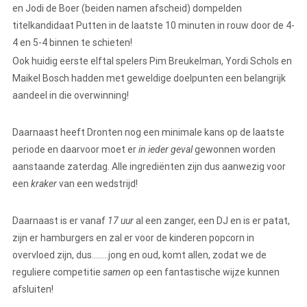
en Jodi de Boer (beiden namen afscheid) dompelden
titelkandidaat Putten in de laatste 10 minuten in rouw door de 4-
4 en 5-4 binnen te schieten!
Ook huidig eerste elftal spelers Pim Breukelman, Yordi Schols en
Maikel Bosch hadden met geweldige doelpunten een belangrijk
aandeel in die overwinning!
Daarnaast heeft Dronten nog een minimale kans op de laatste
periode en daarvoor moet er
in ieder geval
gewonnen worden
aanstaande zaterdag. Alle ingrediënten zijn dus aanwezig voor
een
kraker
van een wedstrijd!
Daarnaast is er vanaf
17 uur
al een zanger, een DJ en is er patat,
zijn er hamburgers en zal er voor de kinderen popcorn in
overvloed zijn, dus……..jong en oud, komt allen, zodat we de
reguliere competitie
samen
op een fantastische wijze kunnen
afsluiten!