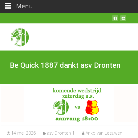
Menu
Be Quick 1887 dankt asv Dronten
14 mei 2026
asv Dronten 1
Anko van Leeuwen