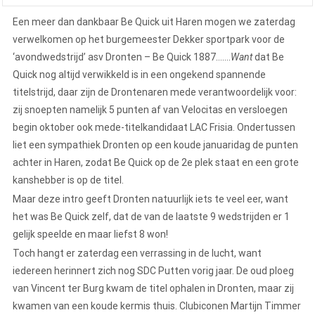
Een meer dan dankbaar Be Quick uit Haren mogen we zaterdag
verwelkomen op het burgemeester Dekker sportpark voor de
‘avondwedstrijd’ asv Dronten – Be Quick 1887…….
Want
dat Be
Quick nog altijd verwikkeld is in een ongekend spannende
titelstrijd, daar zijn de Drontenaren mede verantwoordelijk voor:
zij snoepten namelijk 5 punten af van Velocitas en versloegen
begin oktober ook mede-titelkandidaat LAC Frisia. Ondertussen
liet een sympathiek Dronten op een koude januaridag de punten
achter in Haren, zodat Be Quick op de 2e plek staat en een grote
kanshebber is op de titel.
Maar deze intro geeft Dronten natuurlijk iets te veel eer, want
het was Be Quick zelf, dat de van de laatste 9 wedstrijden er 1
gelijk speelde en maar liefst 8 won!
Toch hangt er zaterdag een verrassing in de lucht, want
iedereen herinnert zich nog SDC Putten vorig jaar. De oud ploeg
van Vincent ter Burg kwam de titel ophalen in Dronten, maar zij
kwamen van een koude kermis thuis. Clubiconen Martijn Timmer