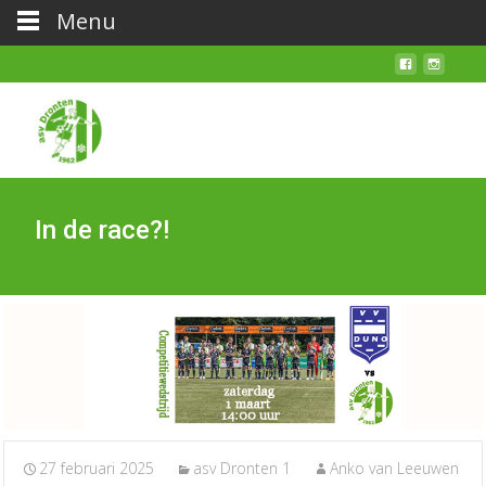
Menu
In de race?!
27 februari 2025
asv Dronten 1
Anko van Leeuwen