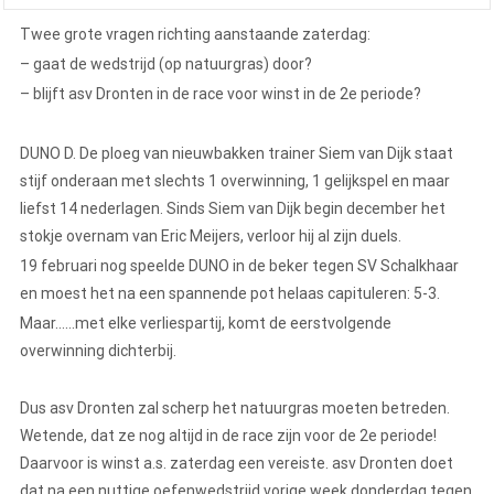
Twee grote vragen richting aanstaande zaterdag:
– gaat de wedstrijd (op natuurgras) door?
– blijft asv Dronten in de race voor winst in de 2e periode?
DUNO D. De ploeg van nieuwbakken trainer Siem van Dijk staat
stijf onderaan met slechts 1 overwinning, 1 gelijkspel en maar
liefst 14 nederlagen. Sinds Siem van Dijk begin december het
stokje overnam van Eric Meijers, verloor hij al zijn duels.
19 februari nog speelde DUNO in de beker tegen SV Schalkhaar
en moest het na een spannende pot helaas capituleren: 5-3.
Maar……met elke verliespartij, komt de eerstvolgende
overwinning dichterbij.
Dus asv Dronten zal scherp het natuurgras moeten betreden.
Wetende, dat ze nog altijd in de race zijn voor de 2e periode!
Daarvoor is winst a.s. zaterdag een vereiste. asv Dronten doet
dat na een nuttige oefenwedstrijd vorige week donderdag tegen