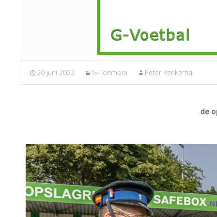
20 juni 2022
G-Toernooi
Peter Renkema
de o