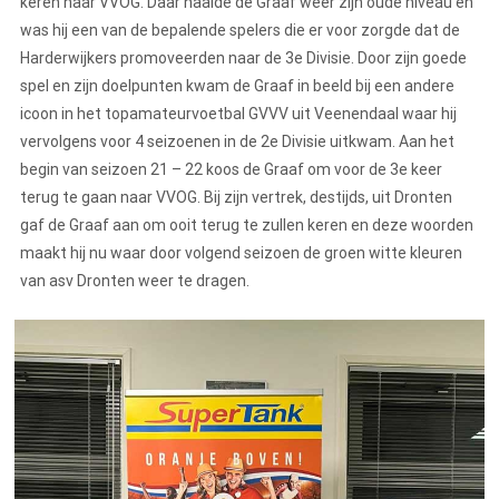
keren naar VVOG. Daar haalde de Graaf weer zijn oude niveau en
was hij een van de bepalende spelers die er voor zorgde dat de
Harderwijkers promoveerden naar de 3e Divisie. Door zijn goede
spel en zijn doelpunten kwam de Graaf in beeld bij een andere
icoon in het topamateurvoetbal GVVV uit Veenendaal waar hij
vervolgens voor 4 seizoenen in de 2e Divisie uitkwam. Aan het
begin van seizoen 21 – 22 koos de Graaf om voor de 3e keer
terug te gaan naar VVOG. Bij zijn vertrek, destijds, uit Dronten
gaf de Graaf aan om ooit terug te zullen keren en deze woorden
maakt hij nu waar door volgend seizoen de groen witte kleuren
van asv Dronten weer te dragen.