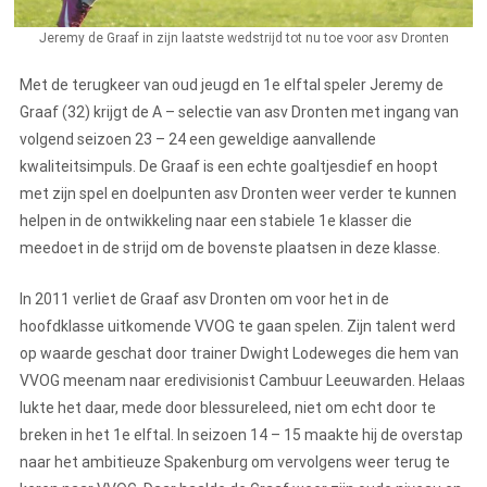
Jeremy de Graaf in zijn laatste wedstrijd tot nu toe voor asv Dronten
Met de terugkeer van oud jeugd en 1e elftal speler Jeremy de
Graaf (32) krijgt de A – selectie van asv Dronten met ingang van
volgend seizoen 23 – 24 een geweldige aanvallende
kwaliteitsimpuls. De Graaf is een echte goaltjesdief en hoopt
met zijn spel en doelpunten asv Dronten weer verder te kunnen
helpen in de ontwikkeling naar een stabiele 1e klasser die
meedoet in de strijd om de bovenste plaatsen in deze klasse.
In 2011 verliet de Graaf asv Dronten om voor het in de
hoofdklasse uitkomende VVOG te gaan spelen. Zijn talent werd
op waarde geschat door trainer Dwight Lodeweges die hem van
VVOG meenam naar eredivisionist Cambuur Leeuwarden. Helaas
lukte het daar, mede door blessureleed, niet om echt door te
breken in het 1e elftal. In seizoen 14 – 15 maakte hij de overstap
naar het ambitieuze Spakenburg om vervolgens weer terug te