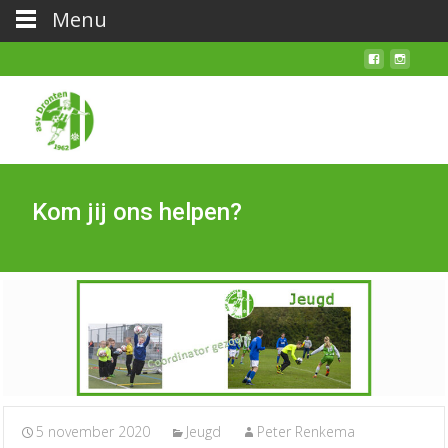
Menu
Kom jij ons helpen?
5 november 2020
Jeugd
Peter Renkema