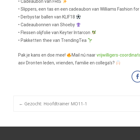
• Cadeaubon van FRIS
• Slippers, een tas en een cadeaubon van Williams Fashion fo
• Derbystar ballen van KLIF18
• Cadeaubonnen van Shoeby
• Flessen olijfolie van Keyter Intarcon
• Pakketten thee van TrendingTea
Pak je kans en doe mee!
Mail nú naar
vrijwilligers-coordin
asv Dronten leden, vrienden, familie en collega’s?
←
Gezocht: Hoofdtrainer MO11-1