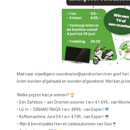
Mail naar vrijwilligers-coordinator@asvdronten.nl en geef het a
loten worden afgehaald en worden afgerekend. Wat kan je beste
Welke prijzen kan je winnen?
• Een Safebox – asv Dronten scooter t.w.v. €1.699,- van Moot
• LG tv – 55NANO786QA t.w.v. €899,- van Expert
• Koffiemachine Jura D4 t.w.v. €749,- van Expert
• Wijn & borrel pakketten en cadeaubonnen van Gavi