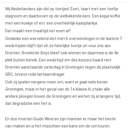
Wij Nederlanders zijn dol op toetjes! Zoet, taart met een toefje
slagroom en daarboven op de welbekende kers. Een kopje koffie
met een koekje of evt. een overhéérlijk kaasplankje.
Dat maakt een maaltijd net even af!
Ondanks een wervelend slot met 6 overwinningen in de laatste 7
wedstrijden blijft dat oh zo héérlijke toetje uit voor ons asv
Dronten. Broekster Boys bleef ook winnen en daarmee is de 4e
plek buiten bereik. Een wedstrijd om des keizers baard rest
Dronten aanstaande zaterdag in Groningen tegen de plaatselijk
GRC, tevens rode lantaarndrager.
Ook zij spelen nergens meer om, want
er gaat niets boven
Groningen
, maar in het geval van de 1e klasse H, staan alle
andere ploegen boven de Groningers en wisten zij al langere tijd,
dat degradatie een feit is.
En dus moeten Guido Wind en zijn mannen er maar het beste
van maken en is het misschien een kans om de contouren