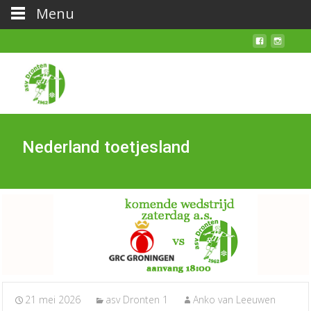
Menu
Nederland toetjesland
21 mei 2026
asv Dronten 1
Anko van Leeuwen