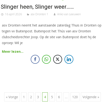
Slinger heen, Slinger weer……
16 april 2026
asv Dronten 1
Anko van Leeuwen
asv Dronten neemt het aanstaande zaterdag Thuis in Dronten op
tegen vv Buitenpost. Buitenpost het Thús van asv Dronten
clubscheidsrechter Joop. Op de site van Buitenpost doet hij de
oproep: Wil je
Meer lezen…
« Vorige
1
2
3
4
5
6
…
120
Volgende »