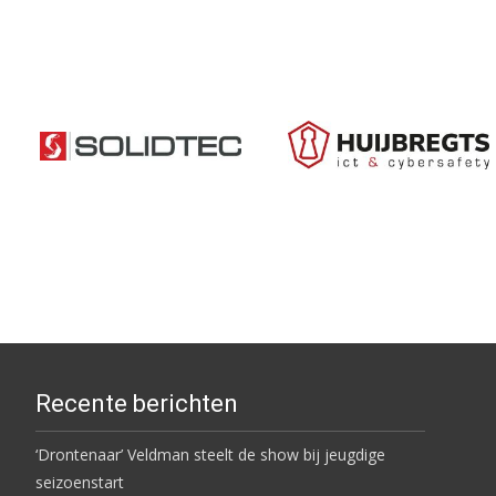
Recente berichten
‘Drontenaar’ Veldman steelt de show bij jeugdige
seizoenstart