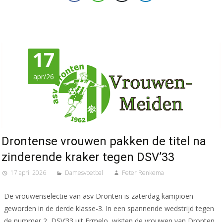
17
apr/26
Drontense vrouwen pakken de titel na
zinderende kraker tegen DSV’33
17 april 2026
Damesvoetbal
Peter Renkema
De vrouwenselectie van asv Dronten is zaterdag kampioen
geworden in de derde klasse-3. In een spannende wedstrijd tegen
de nummer 2, DSV’33 uit Ermelo, wisten de vrouwen van Dronten