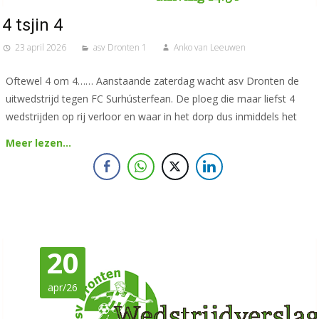
4 tsjin 4
23 april 2026
asv Dronten 1
Anko van Leeuwen
Oftewel 4 om 4…… Aanstaande zaterdag wacht asv Dronten de
uitwedstrijd tegen FC Surhústerfean. De ploeg die maar liefst 4
wedstrijden op rij verloor en waar in het dorp dus inmiddels het
Meer lezen…
20
apr/26