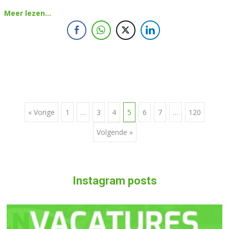
Meer lezen…
« Vorige
1
…
3
4
5
6
7
…
120
Berichten navigatie
Volgende »
Instagram posts