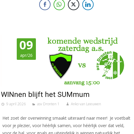
09
apr/26
WINnen blijft het SUMmum
9 april 2026
asv Dronten 1
Anko van Leeuwen
Het zoet der overwinning smaakt uiteraard naar meer! Je voetbalt
voor je plezier, voor héérlijk samen, voor héérlijk over dat veld,
voor de bal, voor goals en uiteindelijk is winnen natuurlijk het