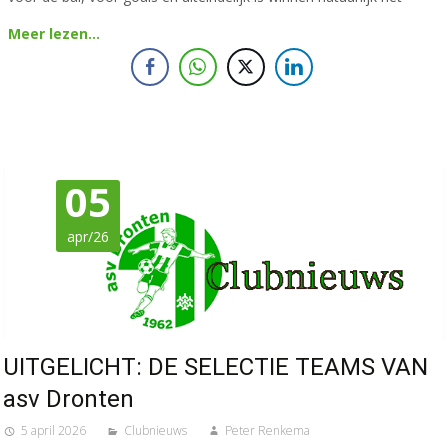
Meer lezen…
05
apr/26
UITGELICHT: DE SELECTIE TEAMS VAN
asv Dronten
5 april 2026
Clubnieuws
Peter Renkema