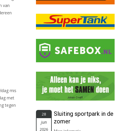
n van
dereen
eldag mis
rdag met
ing tegen
Sluiting sportpark in de
28
zomer
jun
2026