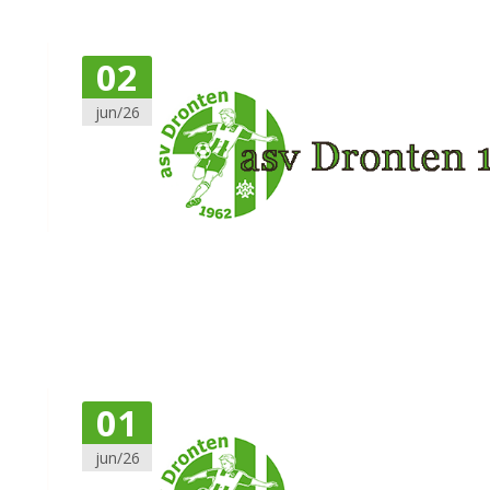
02
jun/26
01
jun/26