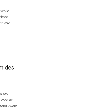
Zwolle
ckpot
an asv
om des
an asv
 voor de
 stand kwam