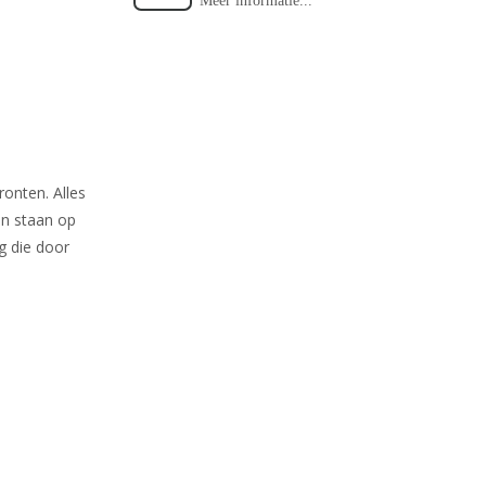
Meer informatie...
onten. Alles
n staan op
g die door