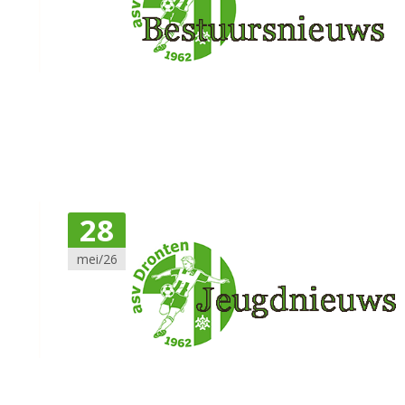
28
mei/26