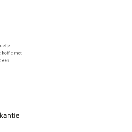
toefje
 koffie met
t een
kantie