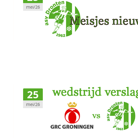
mei/26
25
mei/26