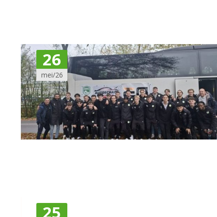
26
mei/26
25