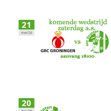
21
mei/26
20
mei/26