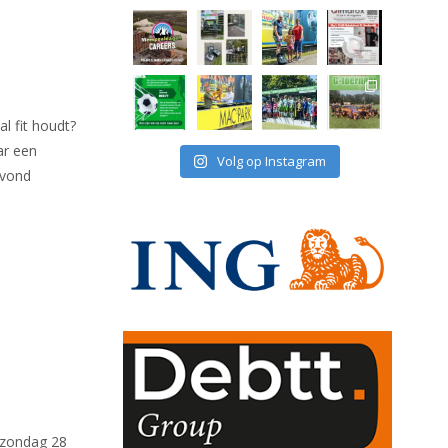
al fit houdt?
ar een
Volg op Instagram
avond
 zondag 28