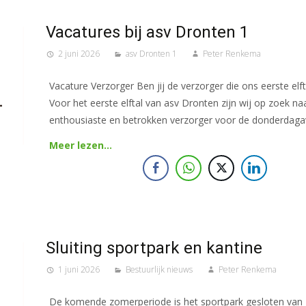
Vacatures bij asv Dronten 1
2 juni 2026
asv Dronten 1
Peter Renkema
Vacature Verzorger Ben jij de verzorger die ons eerste elft
Voor het eerste elftal van asv Dronten zijn wij op zoek na
enthousiaste en betrokken verzorger voor de donderdag
Meer lezen…
Sluiting sportpark en kantine
1 juni 2026
Bestuurlijk nieuws
Peter Renkema
De komende zomerperiode is het sportpark gesloten van