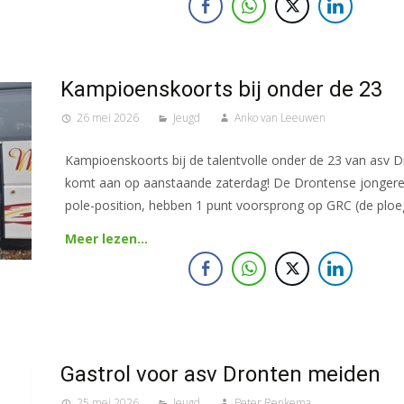
Kampioenskoorts bij onder de 23
26 mei 2026
Jeugd
Anko van Leeuwen
Kampioenskoorts bij de talentvolle onder de 23 van asv Dr
komt aan op aanstaande zaterdag! De Drontense jongere
pole-position, hebben 1 punt voorsprong op GRC (de ploe
Meer lezen…
Gastrol voor asv Dronten meiden
25 mei 2026
Jeugd
Peter Renkema