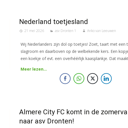
Nederland toetjesland
21 mei 2026
asv Dronten 1
Anko van Leeuwen
Wij Nederlanders zijn dol op toetjes! Zoet, taart met een 
slagroom en daarboven op de welbekende kers. Een kopje
een koekje of evt. een overhéérlijk kaasplankje. Dat maak
Meer lezen…
Almere City FC komt in de zomerva
naar asv Dronten!