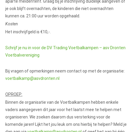
aparte meidentent. Graag bij je inschrijving duidelijk aangeven of
je ook blijft overnachten, de kinderen die niet overnachten
kunnen ca. 21:00 uur worden opgehaald.
Kosten
Het inschrijfgeld is €10,-.
Schrijf je nu in voor de DV Trading Voetbalkampen – asv Dronten
Voetbalvereniging
Bij vragen of opmerkingen neem contact op met de organisatie:
voetbalkamp@asvdronten.nl
OPROEP:
Binnen de organisatie van de Voetbalkampen hebben enkele
vaders aangegeven dit jaar voor het laatst mee te helpen met
organiseren. We zoeken daarom dus versterking voor de
komende jaren! Lijkt het jou leuk om ons hierbij te helpen? Meld je
dan aan via
voetbalkamp@asvdronten.nl
of geef het aan bij één