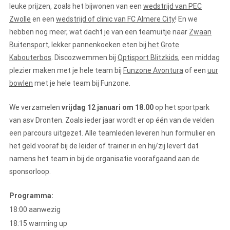
leuke prijzen, zoals het bijwonen van een
wedstrijd van PEC
Zwolle
en een
wedstrijd of clinic van FC Almere City
! En we
hebben nog meer, wat dacht je van een teamuitje naar
Zwaan
Buitensport
, lekker pannenkoeken eten bij
het Grote
Kabouterbos
. Discozwemmen bij
Optisport Blitzkids
, een middag
plezier maken met je hele team bij
Funzone Avontura
of een
uur
bowlen
met je hele team bij Funzone.
We verzamelen
vrijdag 12 januari om 18.00
op het sportpark
van asv Dronten. Zoals ieder jaar wordt er op één van de velden
een parcours uitgezet. Alle teamleden leveren hun formulier en
het geld vooraf bij de leider of trainer in en hij/zij levert dat
namens het team in bij de organisatie voorafgaand aan de
sponsorloop.
Programma:
18:00 aanwezig
18:15 warming up