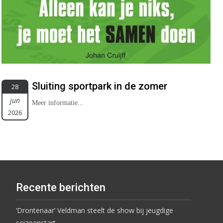
Sluiting sportpark in de zomer
28
jun
Meer informatie...
2026
Recente berichten
‘Drontenaar’ Veldman steelt de show bij jeugdige
seizoenstart