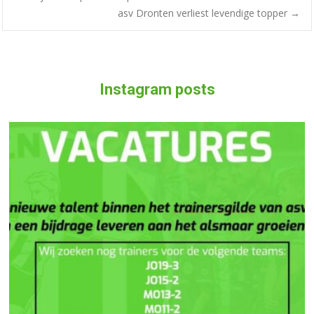
Bericht
asv Dronten verliest levendige topper
→
navigatie
Instagram posts