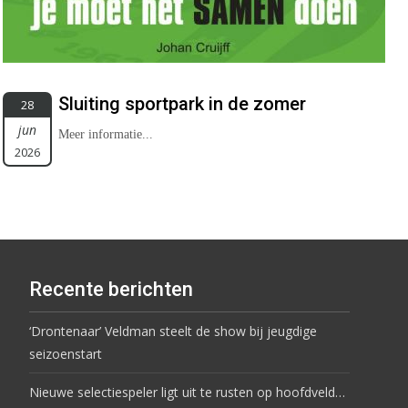
Sluiting sportpark in de zomer
28
jun
Meer informatie...
2026
Recente berichten
‘Drontenaar’ Veldman steelt de show bij jeugdige
seizoenstart
Nieuwe selectiespeler ligt uit te rusten op hoofdveld…