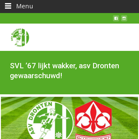
Menu
SVL ’67 lijkt wakker, asv Dronten
gewaarschuwd!