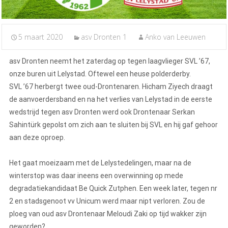
5 maart 2020
asv Dronten 1
Anko van Leeuwen
asv Dronten neemt het zaterdag op tegen laagvlieger SVL ’67,
onze buren uit Lelystad. Oftewel een heuse polderderby.
SVL ’67 herbergt twee oud-Drontenaren. Hicham Ziyech draagt
de aanvoerdersband en na het verlies van Lelystad in de eerste
wedstrijd tegen asv Dronten werd ook Drontenaar Serkan
Sahintürk gepolst om zich aan te sluiten bij SVL en hij gaf gehoor
aan deze oproep.
Het gaat moeizaam met de Lelystedelingen, maar na de
winterstop was daar ineens een overwinning op mede
degradatiekandidaat Be Quick Zutphen. Een week later, tegen nr
2 en stadsgenoot vv Unicum werd maar nipt verloren. Zou de
ploeg van oud asv Drontenaar Meloudi Zaki op tijd wakker zijn
geworden?