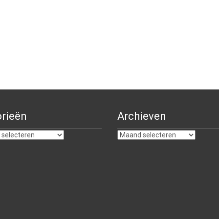
rieën
Archieven
ën
Archieven