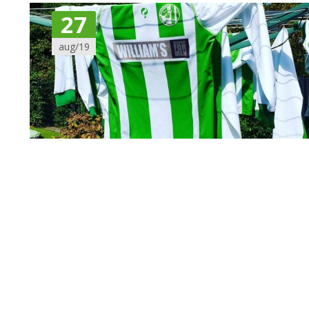
27
aug/19