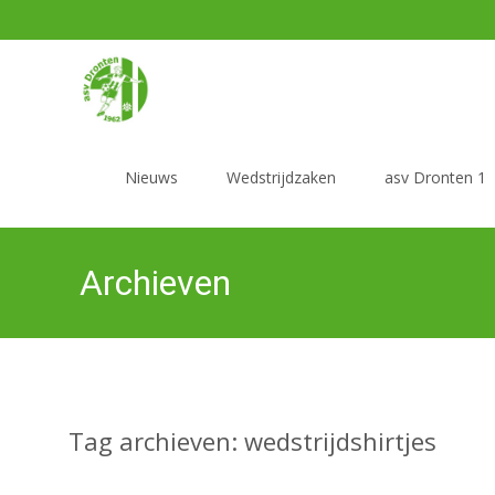
Ga
naar
Nieuws
Wedstrijdzaken
asv Dronten 1
de
inhoud
Archieven
Tag archieven: wedstrijdshirtjes