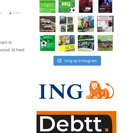
es
Hans
team in
ond. Al heel
Volg op Instagram