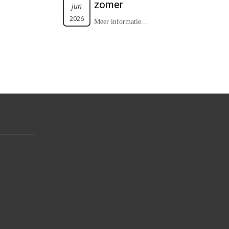
zomer
jun
2026
Meer informatie...