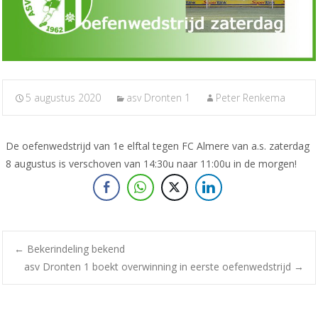
5 augustus 2020
asv Dronten 1
Peter Renkema
De oefenwedstrijd van 1e elftal tegen FC Almere van a.s. zaterdag
8 augustus is verschoven van 14:30u naar 11:00u in de morgen!
Bericht
←
Bekerindeling bekend
asv Dronten 1 boekt overwinning in eerste oefenwedstrijd
→
navigatie