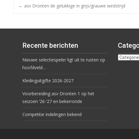
←
asv Dronten de gelukkige in grijs/grauwe wedstrijd
Recente berichten
Catego
Nieuwe selectiespeler ligt uit te rusten op
hoofdveld…
Kledinguitgifte 2026-2027
Voorbereiding asv Dronten 1 op het
seizoen ’26-’27 en bekerronde
Competitie indelingen bekend