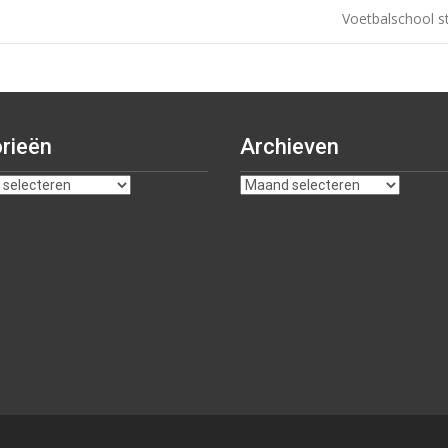
Voetbalschool s
rieën
Archieven