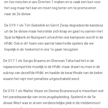
en toe minuten in asv Dronten 1 maken en is vaak een lust voor
het oog maar het kan en moet nog beter om te promoveren
naar de 2e divisie.
De O19-1 olv Tim Siebelink en Gerrit Zwep degradeerde kansloos
uit de 5e divisie maar herstelde zich knap en gaat nu samen met
Sparta Nijkerk en Nunspeet uitvechten wie kampioen wordt in de
Hfdkl. Ook in dit team een aantal talentvolle spelers die we
hopelijk in de toekomst in ons 1e gaan terugzien.
De O17-1 olv Sergio Braams en Sherwan Taha had het in de
najaarscompetitie moeilijk in de Hfdkl. maar draait nu mee in de
subtop van dezelfde Hfdkl. en haalde de kwartfinale van de beker
waarin het nipt met penalties uitgeschakeld werd.
De O15-1 olv Walter Visser en Dennis Bruinewoud is misschien wel
het paradepaardje van onze jeugdopleiding. Spelend in de 5e
divisie West was er al een verdienstelijke plek in de middenmoot