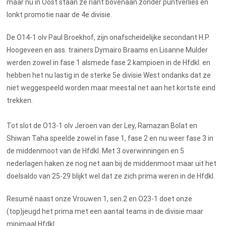
maar nu in Oost staan ze riant bovenaan zonder puntverlies en
lonkt promotie naar de 4e divisie.
De O14-1 olv Paul Broekhof, zijn onafscheidelijke secondant H.P.
Hoogeveen en ass. trainers Dymairo Braams en Lisanne Mulder
werden zowel in fase 1 alsmede fase 2 kampioen in de Hfdkl. en
hebben het nu lastig in de sterke 5e divisie West ondanks dat ze
niet weggespeeld worden maar meestal net aan het kortste eind
trekken.
Tot slot de O13-1 olv Jeroen van der Ley, Ramazan Bolat en
Shiwan Taha speelde zowel in fase 1, fase 2 en nu weer fase 3 in
de middenmoot van de Hfdkl. Met 3 overwinningen en 5
nederlagen haken ze nog net aan bij de middenmoot maar uit het
doelsaldo van 25-29 blijkt wel dat ze zich prima weren in de Hfdkl.
Resumé naast onze Vrouwen 1, sen.2 en O23-1 doet onze
(top)jeugd het prima met een aantal teams in de divisie maar
minimaal Hfdkl.