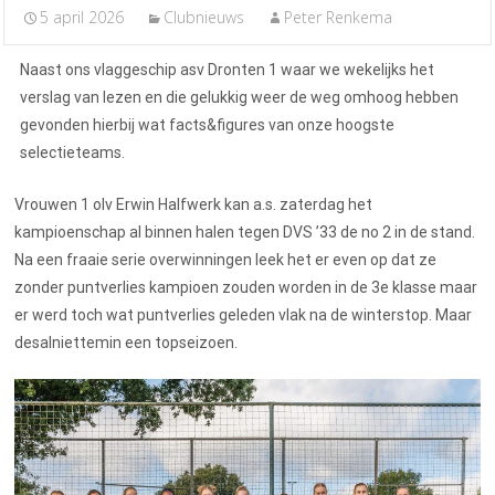
5 april 2026
Clubnieuws
Peter Renkema
Naast ons vlaggeschip asv Dronten 1 waar we wekelijks het
verslag van lezen en die gelukkig weer de weg omhoog hebben
gevonden hierbij wat facts&figures van onze hoogste
selectieteams.
Vrouwen 1 olv Erwin Halfwerk kan a.s. zaterdag het
kampioenschap al binnen halen tegen DVS ’33 de no 2 in de stand.
Na een fraaie serie overwinningen leek het er even op dat ze
zonder puntverlies kampioen zouden worden in de 3e klasse maar
er werd toch wat puntverlies geleden vlak na de winterstop. Maar
desalniettemin een topseizoen.