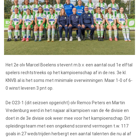
Het 2e olv Marcel Boelens stevent m.b.v. een aantal oud 1e elftal
spelers rechtstreeks op het kampioenschap af in de res. 3e kl.
KNVB al is het soms met minimale overwinningen. Maar 1-0 of 6-
0 winst leveren 3 pnt op.
De O23-1 (dit seizoen opgericht) olv Remco Peters en Martin
Vredenburg werd in het najaar al kampioen van de 4e divisie en
doet in de 3e divisie ook weer mee voor het kampioenschap. Dit
opleidingsteam met een ongekend scorend vermogen t.w. 117
goals in 27 wedstrijden herbergt een aantal talenten die nu al af