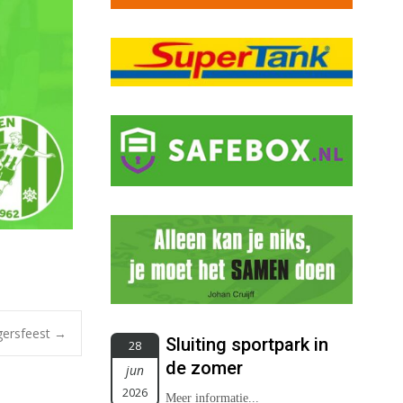
igersfeest
→
Sluiting sportpark in
28
de zomer
jun
2026
Meer informatie...