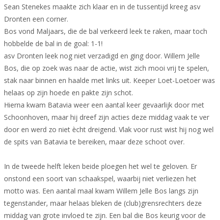
Sean Stenekes maakte zich klaar en in de tussentijd kreeg asv
Dronten een corner.
Bos vond Maljaars, die de bal verkeerd leek te raken, maar toch
hobbelde de bal in de goal: 1-1!
asv Dronten leek nog niet verzadigd en ging door. Willem Jelle
Bos, die op zoek was naar de actie, wist zich mooi vrij te spelen,
stak naar binnen en haalde met links uit. Keeper Loet-Loetoer was
helaas op zijn hoede en pakte zijn schot.
Hierna kwam Batavia weer een aantal keer gevaarlijk door met
Schoonhoven, maar hij dreef zijn acties deze middag vaak te ver
door en werd zo niet ècht dreigend. Vlak voor rust wist hij nog wel
de spits van Batavia te bereiken, maar deze schoot over.
In de tweede helft leken beide ploegen het wel te geloven. Er
onstond een soort van schaakspel, waarbij niet verliezen het
motto was. Een aantal maal kwam Willem Jelle Bos langs zijn
tegenstander, maar helaas bleken de (club)grensrechters deze
middag van grote invloed te zijn. Een bal die Bos keurig voor de