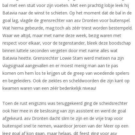
bal met een stuit voor zijn voeten. Met een prachtig lobje leek hij
Batavia naar de winst te schieten. Op het moment dat de bal in de
goal lag, vlagde de grensrechter van asv Dronten voor buitenspel.
Wat hierna gebeurde, mag toch als zéér triest worden bestempeld.
Waar we altijd, maar met name deze week, bezig waren met
respect voor elkaar, voor de tegenstander, bleek deze boodschap
binnen luttele seconden vergeten door met name alles wat
Batavia heette. Grensrechter Lowie Stam werd meteen na zijn
vlagsignaal aangevallen en er moest menig man aan te pas
komen om hem los te krijgen uit de greep van woedende spelers
en begeleiders. Ook de ziektes en scheldwoorden die zijn kant op
kwamen waren van een zéér bedenkelijk niveau!
Toen de rust enigszins was teruggekeerd ging de scheidsrechter
ook hier mee in de beslissing van zijn assistent en werd de goal
afgekeurd. asv Dronten dacht slim te zijn en de vrije trap voor
buitenspel snel te nemen, waardoor Jeroen van der Meer op een
leeg goal af kon gaan, maar helaas, dit feest ging voor asv