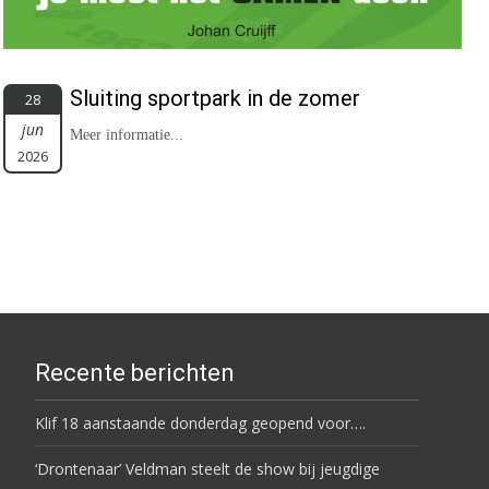
Sluiting sportpark in de zomer
28
jun
Meer informatie...
2026
Recente berichten
Klif 18 aanstaande donderdag geopend voor….
‘Drontenaar’ Veldman steelt de show bij jeugdige