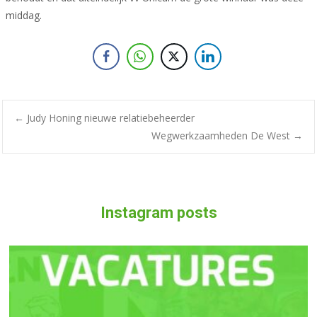
middag.
Bericht
←
Judy Honing nieuwe relatiebeheerder
Wegwerkzaamheden De West
→
navigatie
Instagram posts