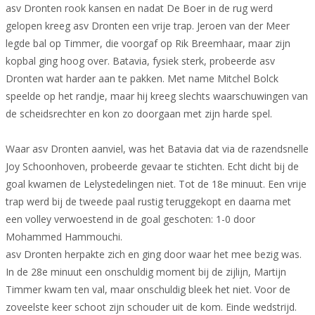
asv Dronten rook kansen en nadat De Boer in de rug werd
gelopen kreeg asv Dronten een vrije trap. Jeroen van der Meer
legde bal op Timmer, die voorgaf op Rik Breemhaar, maar zijn
kopbal ging hoog over. Batavia, fysiek sterk, probeerde asv
Dronten wat harder aan te pakken. Met name Mitchel Bolck
speelde op het randje, maar hij kreeg slechts waarschuwingen van
de scheidsrechter en kon zo doorgaan met zijn harde spel.
Waar asv Dronten aanviel, was het Batavia dat via de razendsnelle
Joy Schoonhoven, probeerde gevaar te stichten. Echt dicht bij de
goal kwamen de Lelystedelingen niet. Tot de 18e minuut. Een vrije
trap werd bij de tweede paal rustig teruggekopt en daarna met
een volley verwoestend in de goal geschoten: 1-0 door
Mohammed Hammouchi.
asv Dronten herpakte zich en ging door waar het mee bezig was.
In de 28e minuut een onschuldig moment bij de zijlijn, Martijn
Timmer kwam ten val, maar onschuldig bleek het niet. Voor de
zoveelste keer schoot zijn schouder uit de kom. Einde wedstrijd.