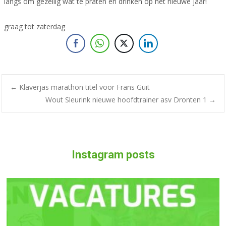
langs om gezellig wat te praten en drinken op het nieuwe jaar!
graag tot zaterdag
Bericht
←
Klaverjas marathon titel voor Frans Guit
Wout Sleurink nieuwe hoofdtrainer asv Dronten 1
→
navigatie
Instagram posts