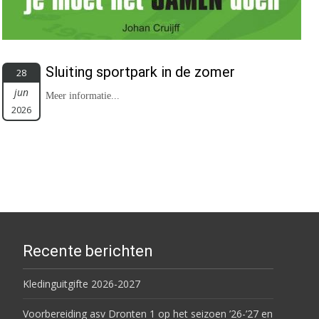
Sluiting sportpark in de zomer
28
jun
Meer informatie...
2026
Recente berichten
Kledinguitgifte 2026-2027
Voorbereiding asv Dronten 1 op het seizoen ’26-’27 en