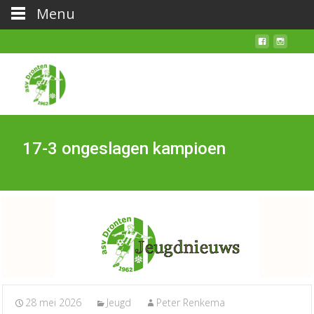
Menu
17-3 ongeslagen kampioen
28 mei 2026
Jeugd
Peter Renkema