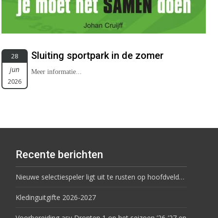
Sluiting sportpark in de zomer
28
jun
Meer informatie...
2026
Recente berichten
Nieuwe selectiespeler ligt uit te rusten op hoofdveld…
Kledinguitgifte 2026-2027
Voorbereiding asv Dronten 1 op het seizoen ’26-’27 en