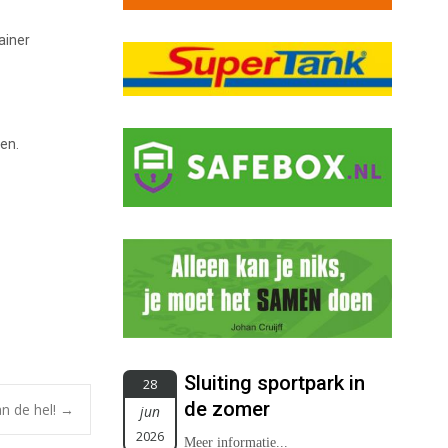
ainer
ren.
Sluiting sportpark in
28
de zomer
n de hel!
→
jun
2026
Meer informatie...