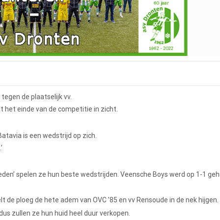
tegen de plaatselijk vv.
 het einde van de competitie in zicht.
atavia is een wedstrijd op zich.
’
theden’ spelen ze hun beste wedstrijden. Veensche Boys werd op 1-1 ge
t de ploeg de hete adem van OVC ’85 en vv Rensoude in de nek hijgen.
 dus zullen ze hun huid heel duur verkopen.