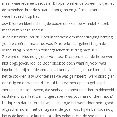
maar waar iedereen, inclusief Dinxperlo rekende op een fluitje, liet
de scheidsrechter de situatie doorgaan en gaf asv Dronten niet
waar het recht op had.
asv Dronten bleef richting de pauze drukken op vijandelijk doel,
maar wist niet te scoren.
In de rust werd Jodi de Boer ingebracht om meer dreiging richting
goal te creëren, maar het was Dinxperlo, dat geheel tegen de
verhouding in met een zondagsschot de leiding nam. 0-1!
Zo werd de klus nog groter voor asv Dronten, maar de hoop werd
niet opgegeven. Jodi de Boer bleek te doen waar hij voor was
ingebracht, hij rondde een aanval keurig af: 1-1, maar hierbij leek
het te stokken. asv Dronten raakte wat geïrriteerd, werd slordig en
onrustig en de wedstrijd leek af te stevenen op een gelijkspel.
Net nadat Kelson Raven, die sinds zijn komst naar het middenveld,
uitstekend spel laat zien, uitgeroepen was tot ‘man of the match,’
liet hij zien dat dit terecht was. Een hoge bal werd door hem goed
afgeschermd en met de rug naar de goal, wist hij de bal toch nog
langs de keeper te krijgen. Dit alles gebeurde in de 95e minuut.