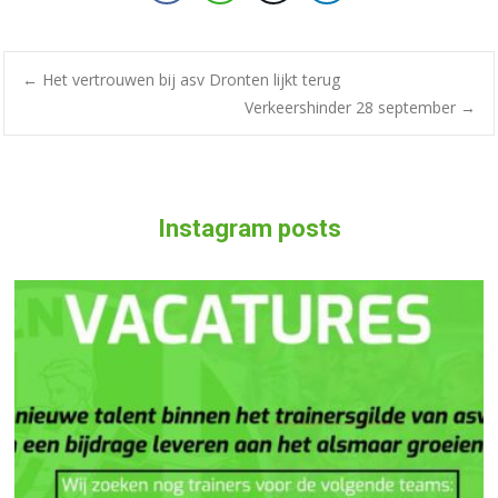
Bericht
←
Het vertrouwen bij asv Dronten lijkt terug
Verkeershinder 28 september
→
navigatie
Instagram posts