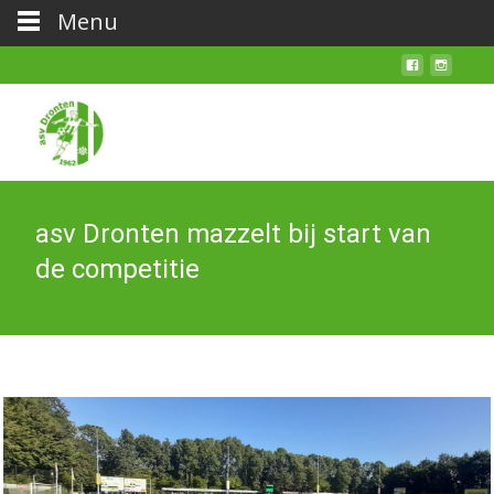
Menu
asv Dronten mazzelt bij start van
de competitie