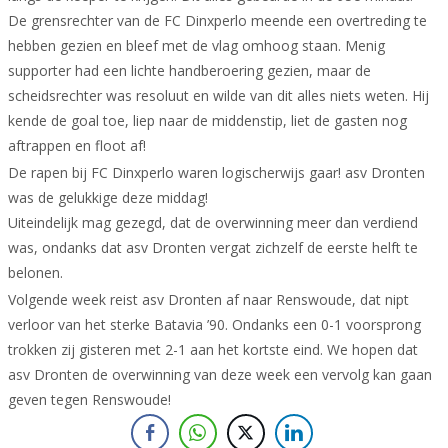
De grensrechter van de FC Dinxperlo meende een overtreding te
hebben gezien en bleef met de vlag omhoog staan. Menig
supporter had een lichte handberoering gezien, maar de
scheidsrechter was resoluut en wilde van dit alles niets weten. Hij
kende de goal toe, liep naar de middenstip, liet de gasten nog
aftrappen en floot af!
De rapen bij FC Dinxperlo waren logischerwijs gaar! asv Dronten
was de gelukkige deze middag!
Uiteindelijk mag gezegd, dat de overwinning meer dan verdiend
was, ondanks dat asv Dronten vergat zichzelf de eerste helft te
belonen.
Volgende week reist asv Dronten af naar Renswoude, dat nipt
verloor van het sterke Batavia ’90. Ondanks een 0-1 voorsprong
trokken zij gisteren met 2-1 aan het kortste eind. We hopen dat
asv Dronten de overwinning van deze week een vervolg kan gaan
geven tegen Renswoude!