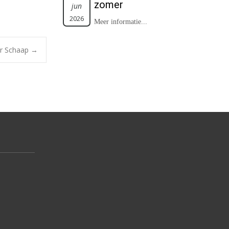
zomer
jun
2026
Meer informatie...
er Schaap
→