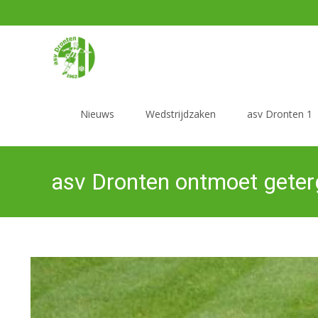
Ga
naar
Nieuws
Wedstrijdzaken
asv Dronten 1
de
inhoud
asv Dronten ontmoet geter