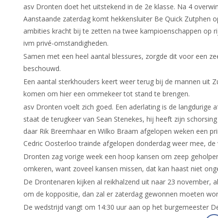
asv Dronten doet het uitstekend in de 2e klasse. Na 4 overwin
Aanstaande zaterdag komt hekkensluiter Be Quick Zutphen op
ambities kracht bij te zetten na twee kampioenschappen op 
ivm privé-omstandigheden.
Samen met een heel aantal blessures, zorgde dit voor een ze
beschouwd.
Een aantal sterkhouders keert weer terug bij de mannen uit 
komen om hier een ommekeer tot stand te brengen.
asv Dronten voelt zich goed. Een aderlating is de langdurige 
staat de terugkeer van Sean Stenekes, hij heeft zijn schorsing
daar Rik Breemhaar en Wilko Braam afgelopen weken een pri
Cedric Oosterloo trainde afgelopen donderdag weer mee, de vra
Dronten zag vorige week een hoop kansen om zeep geholpen en 
omkeren, want zoveel kansen missen, dat kan haast niet onges
De Drontenaren kijken al reikhalzend uit naar 23 november, a
om de koppositie, dan zal er zaterdag gewonnen moeten wor
De wedstrijd vangt om 14:30 uur aan op het burgemeester De