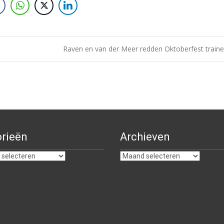
Raven en van der Meer redden Oktoberfest train
rieën
Archieven
ën
Archieven