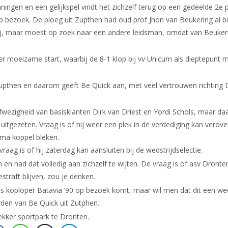
ningen en een gelijkspel vindt het zichzelf terug op een gedeelde 2e p
 bezoek. De ploeg uit Zupthen had oud prof Jhon van Beukering al 
rij, maar moest op zoek naar een andere leidsman, omdat van Beuker
er moeizame start, waarbij de 8-1 klop bij vv Unicum als dieptepunt
Zupthen en daarom geeft Be Quick aan, met veel vertrouwen richting 
afwezigheid van basisklanten Dirk van Driest en Yordi Schols, maar d
 uitgezeten. Vraag is of hij weer een plek in de verdediging kan vero
ma koppel bleken.
ag is of hij zaterdag kan aansluiten bij de wedstrijdselectie.
had dat volledig aan zichzelf te wijten. De vraag is of asv Dronten
traft blijven, zou je denken.
ls koploper Batavia ’90 op bezoek komt, maar wil men dat dit een we
den van Be Quick uit Zutphen.
kker sportpark te Dronten.