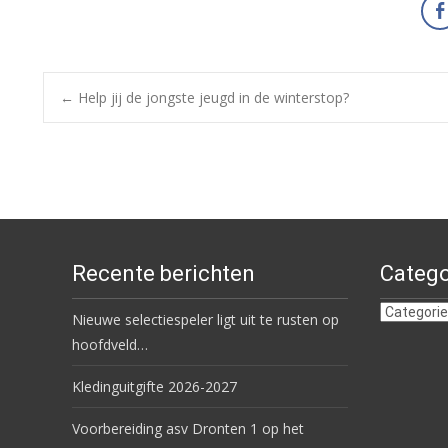
Bericht
←
Help jij de jongste jeugd in de winterstop?
navigatie
Recente berichten
Catego
Categorie
Nieuwe selectiespeler ligt uit te rusten op
hoofdveld…
Kledinguitgifte 2026-2027
Voorbereiding asv Dronten 1 op het