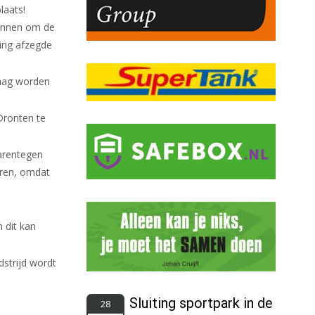
laats!
binnen om de
ing afzegde
 mag worden
Dronten te
aarentegen
veren, omdat
 dit kan
dstrijd wordt
Sluiting sportpark in de
28