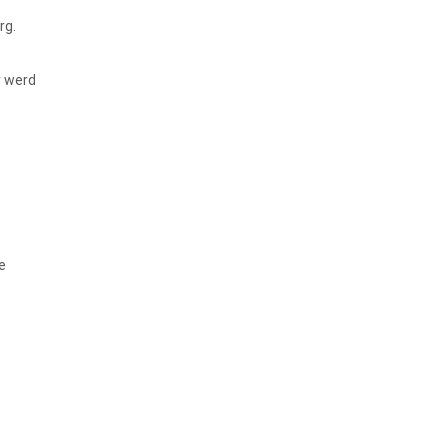
rg.
r werd
e