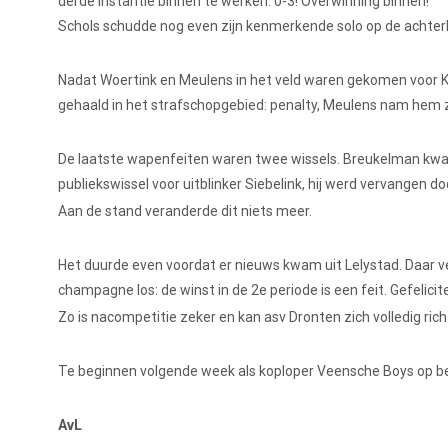
derde instantie binnen te werken: 0-3! Overwinning binnen!
Schols schudde nog even zijn kenmerkende solo op de achterli
Nadat Woertink en Meulens in het veld waren gekomen voor K
gehaald in het strafschopgebied: penalty, Meulens nam hem z
De laatste wapenfeiten waren twee wissels. Breukelman kwa
publiekswissel voor uitblinker Siebelink, hij werd vervangen d
Aan de stand veranderde dit niets meer.
Het duurde even voordat er nieuws kwam uit Lelystad. Daar ve
champagne los: de winst in de 2e periode is een feit. Gefelic
Zo is nacompetitie zeker en kan asv Dronten zich volledig ri
Te beginnen volgende week als koploper Veensche Boys op b
AvL