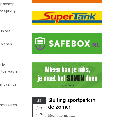
op scherp.
voorsprong
 in het
 binnen
r te
 toe was hij
kant van de
Sluiting sportpark in
28
incasseren.
de zomer
jun
2026
Meer informatie...