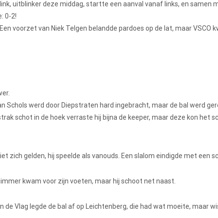
ink, uitblinker deze middag, startte een aanval vanaf links, en samen 
: 0-2!
. Een voorzet van Niek Telgen belandde pardoes op de lat, maar VSCO
wer.
an Schols werd door Diepstraten hard ingebracht, maar de bal werd ge
 strak schot in de hoek verraste hij bijna de keeper, maar deze kon het s
 zich gelden, hij speelde als vanouds. Een slalom eindigde met een sc
Timmer kwam voor zijn voeten, maar hij schoot net naast.
n de Vlag legde de bal af op Leichtenberg, die had wat moeite, maar wis