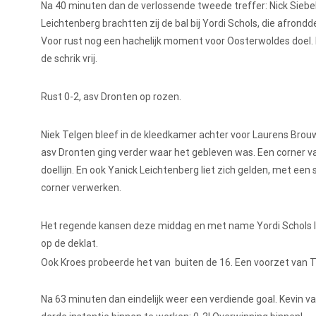
Na 40 minuten dan de verlossende tweede treffer: Nick Siebel
Leichtenberg brachtten zij de bal bij Yordi Schols, die afrondde
Voor rust nog een hachelijk moment voor Oosterwoldes doel
de schrik vrij.
Rust 0-2, asv Dronten op rozen.
Niek Telgen bleef in de kleedkamer achter voor Laurens Brou
asv Dronten ging verder waar het gebleven was. Een corner v
doellijn. En ook Yanick Leichtenberg liet zich gelden, met een
corner verwerken.
Het regende kansen deze middag en met name Yordi Schols liet
op de deklat.
Ook Kroes probeerde het van buiten de 16. Een voorzet van 
Na 63 minuten dan eindelijk weer een verdiende goal. Kevin va