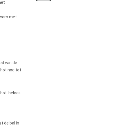
met
 kwam met
red van de
chot nog tot
hot, helaas
t de bal in