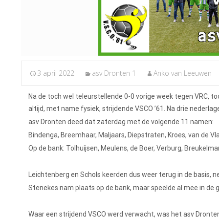
3 april 2022
asv Dronten 1
Anko van Leeuwen
Na de toch wel teleurstellende 0-0 vorige week tegen VRC, t
altijd, met name fysiek, strijdende VSCO ’61. Na drie neder
asv Dronten deed dat zaterdag met de volgende 11 namen:
Bindenga, Breemhaar, Maljaars, Diepstraten, Kroes, van de Vla
Op de bank: Tolhuijsen, Meulens, de Boer, Verburg, Breukelma
Leichtenberg en Schols keerden dus weer terug in de basis, n
Stenekes nam plaats op de bank, maar speelde al mee in de 
Waar een strijdend VSCO werd verwacht, was het asv Dronten 