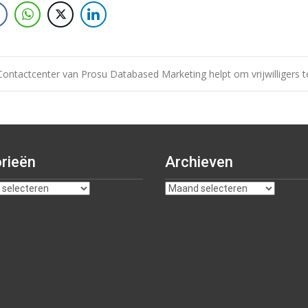
Contactcenter van Prosu Databased Marketing helpt om vrijwilligers 
rieën
Archieven