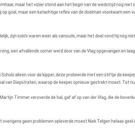
emhaar, maar het vizier stond aan het begin van de wedstrijd nog niet 
tbij op goal, maar een katachtige reflex van de doelman voorkwam een 
ijk, zijn solo’s waren weer als vanouds, maar het doel vond hij nog niet
rong, een afvallende corner werd door van de Vlag opgevangen en laag
 Schols alleen voor de kipper, deze probeerde met een stiftje de keepe
pbal van Diepstraten, waarop de keeper opnieuw gestrekt moest. Tot nu
 Martijn Timmer veroverde de bal, gaf af op van der Vlag, die de boven
t overigens geen problemen opleverde moest Niek Telgen helaas geel 