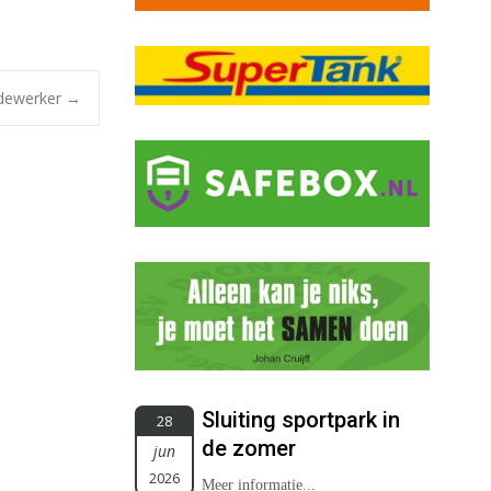
edewerker
→
Sluiting sportpark in
28
de zomer
jun
2026
Meer informatie...