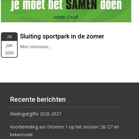
Sluiting sportpark in de zomer
28
jun
Meer informatie...
2026
Recente berichten
Kledinguitgifte 2026-2027
Voorbereiding asv Dronten 1 op het seizoen ’26-’27 en
bekerronde