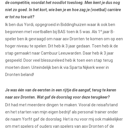
de competitie, voordat het noodlot toesloeg. Men kent je dus nog
niet zo goed. In het kort, wie ben je en hoe zag je (voetbal) carrière
er tot nu toe uit?
Ik ben dus Yordi, opgegroeid in Biddinghuizen waar ik ook ben
e
begonnen met voetballen bij BAS toen ik 5 was. Als 1
jaar B-
speler ben ik gevraagd om naar asv Dronten te komen om op een
hoger niveau te spelen. Dit heb ik 3 jaar gedaan. Toen heb ik de
stap gemaakt naar Cambuur Leeuwarden. Daar heb ik 3 jaar
gespeeld. Door veel blessureleed heb ik toen een stap terug
moeten doen. Uiteindelijk ben ik via Sparta Nijkerk weer in
Dronten beland!
Je was één van de eersten in een rijtje die aangaf, terug te keren
naar asv Dronten. Wat gaf de doorslag voor deze terugkeer?
Dit had met meerdere dingen te maken. Vooral de reisafstand
en het starten van mijn eigen bedrijf als personal trainer onder
de naam Yorfit gaf de doorslag. Het is nu voor mij ook makkelijker
om met spelers of ouders van spelers van asv Dronten of de