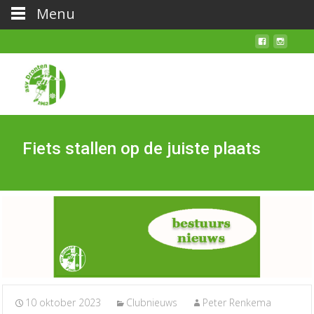
Menu
Fiets stallen op de juiste plaats
10 oktober 2023
Clubnieuws
Peter Renkema