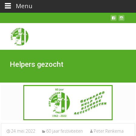
Menu
Helpers gezocht
24 mei 2022
60 jaar festiviteiten
Peter Renkema