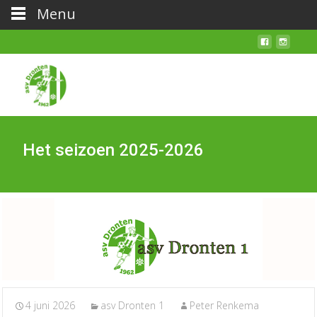
Menu
Het seizoen 2025-2026
4 juni 2026
asv Dronten 1
Peter Renkema