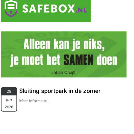
Sluiting sportpark in de zomer
28
jun
Meer informatie...
2026