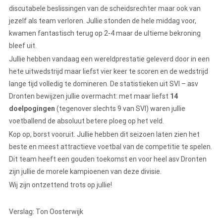
discutabele beslissingen van de scheidsrechter maar ook van
jezelf als team verloren. Jullie stonden de hele middag voor,
kwamen fantastisch terug op 2-4 maar de ultieme bekroning
bleef uit.
Jullie hebben vandaag een wereldprestatie geleverd door in een
hete uitwedstrijd maar liefst vier keer te scoren en de wedstrijd
lange tijd volledig te domineren. De statistieken uit SVI – asv
Dronten bewijzen jullie overmacht: met maar liefst
14
doelpogingen
(tegenover slechts 9 van SVI) waren jullie
voetballend de absoluut betere ploeg op het veld.
Kop op, borst vooruit. Jullie hebben dit seizoen laten zien het
beste en meest attractieve voetbal van de competitie te spelen.
Dit team heeft een gouden toekomst en voor heel asv Dronten
zijn jullie de morele kampioenen van deze divisie.
Wij zijn ontzettend trots op jullie!
Verslag: Ton Oosterwijk