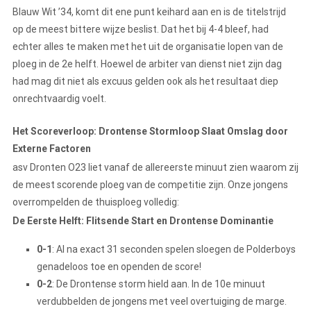
Blauw Wit ’34, komt dit ene punt keihard aan en is de titelstrijd
op de meest bittere wijze beslist. Dat het bij 4-4 bleef, had
echter alles te maken met het uit de organisatie lopen van de
ploeg in de 2e helft. Hoewel de arbiter van dienst niet zijn dag
had mag dit niet als excuus gelden ook als het resultaat diep
onrechtvaardig voelt.
Het Scoreverloop: Drontense Stormloop Slaat Omslag door
Externe Factoren
asv Dronten O23 liet vanaf de allereerste minuut zien waarom zij
de meest scorende ploeg van de competitie zijn. Onze jongens
overrompelden de thuisploeg volledig:
De Eerste Helft: Flitsende Start en Drontense Dominantie
0-1
: Al na exact 31 seconden spelen sloegen de Polderboys
genadeloos toe en openden de score!
0-2
: De Drontense storm hield aan. In de 10e minuut
verdubbelden de jongens met veel overtuiging de marge.