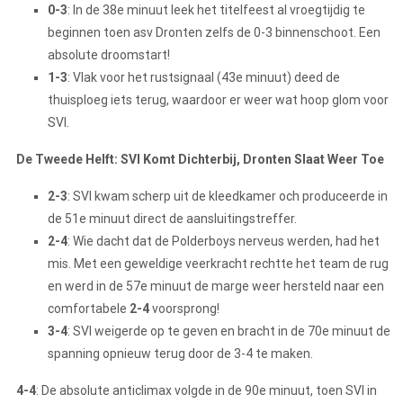
0-3
: In de 38e minuut leek het titelfeest al vroegtijdig te
beginnen toen asv Dronten zelfs de 0-3 binnenschoot. Een
absolute droomstart!
1-3
: Vlak voor het rustsignaal (43e minuut) deed de
thuisploeg iets terug, waardoor er weer wat hoop glom voor
SVI.
De Tweede Helft: SVI Komt Dichterbij, Dronten Slaat Weer Toe
2-3
: SVI kwam scherp uit de kleedkamer och produceerde in
de 51e minuut direct de aansluitingstreffer.
2-4
: Wie dacht dat de Polderboys nerveus werden, had het
mis. Met een geweldige veerkracht rechtte het team de rug
en werd in de 57e minuut de marge weer hersteld naar een
comfortabele
2-4
voorsprong!
3-4
: SVI weigerde op te geven en bracht in de 70e minuut de
spanning opnieuw terug door de 3-4 te maken.
4-4
: De absolute anticlimax volgde in de 90e minuut, toen SVI in